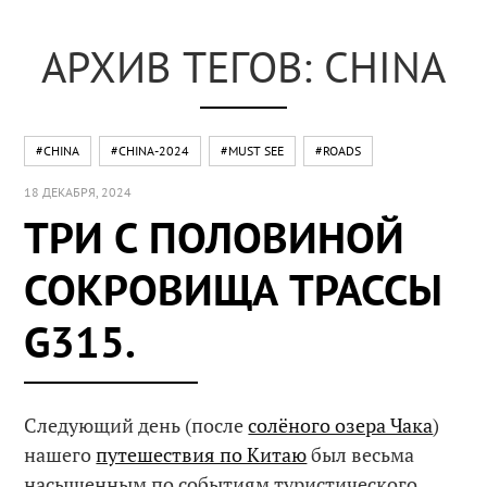
АРХИВ ТЕГОВ: CHINA
#CHINA
#CHINA-2024
#MUST SEE
#ROADS
18 ДЕКАБРЯ, 2024
ТРИ С ПОЛОВИНОЙ
СОКРОВИЩА ТРАССЫ
G315.
Следующий день (после
солёного озера Чака
)
нашего
путешествия по Китаю
был весьма
насыщенным по событиям туристического