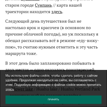
старом городе
Сунпань
// карта нашей
траектории находится
здесь
.
Следующий день путешествия был не
настолько ярок и красочен (в основном по
причине облачной погоды), но уж поскольку я
обещал рассказывать всё в режиме «еду-вижу-
пою», то считаю нужным отметить и эту часть
маршрута тоже.
В этот день было запланировано побывать в
двух местах — одно оказалось поинтересней,
второе не очень. Начну с интересного —
Мы используем файлы cookie, чтобы сделать работу с сайтом
удобнее. Продолжая находиться на сайте, вы соглашаетесь с
это
озеро Хуаху
(дословно «Цветочное»), оно
этим. Подробную информацию о файлах cookie можно прочитать
же
Flower lake
/ Huahu lake / Huahu Wetland Park
здесь
.
— значительный по размеру водоём с
ПРИНЯТЬ
заболоченными берегами и рай для разных