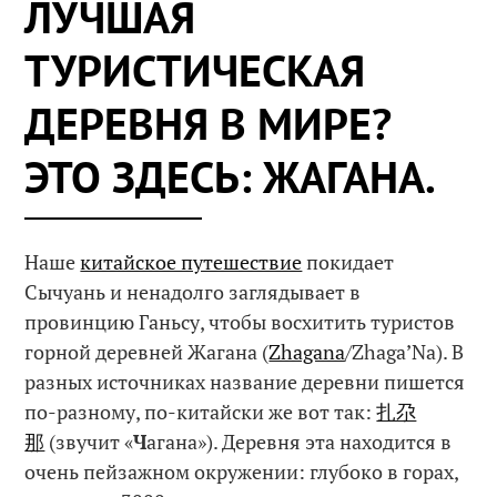
ЛУЧШАЯ
ТУРИСТИЧЕСКАЯ
ДЕРЕВНЯ В МИРЕ?
ЭТО ЗДЕСЬ: ЖАГАНА.
Наше
китайское путешествие
покидает
Сычуань и ненадолго заглядывает в
провинцию Ганьсу, чтобы восхитить туристов
горной деревней Жагана (
Zhagana
/Zhaga’Na). В
разных источниках название деревни пишется
по-разному, по-китайски же вот так:
扎尕
那
(звучит «
Ч
агана»). Деревня эта находится в
очень пейзажном окружении: глубоко в горах,