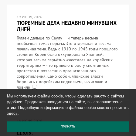
19 ИЮНЯ, 2026
ТЮРЕМНЫЕ ДЕЛА НЕДАВНО МИНУВШИХ
ДНЕЙ
Гуляем дальше по Сеулу — и теперь весьма
необычная тема: тюрьма. Это отдельная и весьма
печальная тема. Ведь с 1910 по 1945 годы прошлого
столетия Корея была оккупирована Японией,
которая весьма серьёзно «жестила» на корейских
территориях — что привело к росту спонтанных
протестов и появлению организованного
сопротивления. Само собой, японские власти
боролись с корейским подпольем, вычисляли и
ловили […]
Мы используем файлы cookie, чтобы сделать работу с сайтом
удобнее. Продолжая находиться на сайте, вы соглашаетесь с
этим. Подробную информацию о файлах cookie можно прочитать
здесь
.
18 ИЮНЯ, 2026
ТРИ ПРОГУЛОЧНЫХ МАРШРУТА ПО
ПРИНЯТЬ
СЕУЛУ.