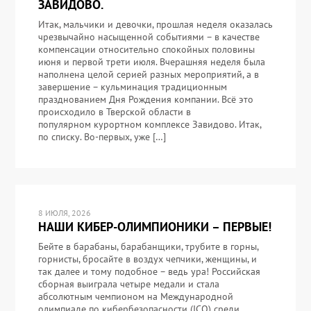
ЗАВИДОВО.
Итак, мальчики и девочки, прошлая неделя оказалась
чрезвычайно насыщенной событиями – в качестве
компенсации относительно спокойных половины
июня и первой трети июля. Вчерашняя неделя была
наполнена целой серией разных мероприятий, а в
завершение – кульминация традиционным
празднованием Дня Рождения компании. Всё это
происходило в Тверской области в
популярном курортном комплексе Завидово. Итак,
по списку. Во-первых, уже […]
8 ИЮЛЯ, 2026
НАШИ КИБЕР-ОЛИМПИОНИКИ – ПЕРВЫЕ!
Бейте в барабаны, барабанщики, трубите в горны,
горнисты, бросайте в воздух чепчики, женщины, и
так далее и тому подобное – ведь ура! Российская
сборная выиграла четыре медали и стала
абсолютным чемпионом на Международной
олимпиаде по кибербезопасности (ICO) среди