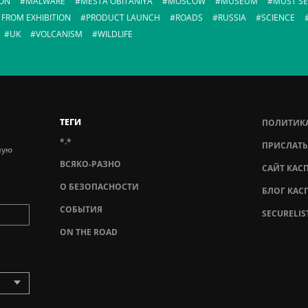
ON
MALWARE
MESTA OBITANIYA
MOSCOW
MUSEUM
MUST SE
 FROM EXHIBITION
PRODUCT LAUNCH
ROADS
RUSSIA
SCIENCE
UK
VOLCANISM
WILDLIFE
ТЕГИ
ПОЛИТИК
*.*
ПРИСЛАТЬ
ную
ВСЯКО-РАЗНО
САЙТ КАС
О БЕЗОПАСНОСТИ
БЛОГ КАС
СОБЫТИЯ
SECURELIS
ON THE ROAD