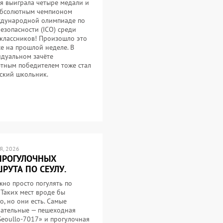
я выиграла четыре медали и
абсолютным чемпионом
дународной олимпиаде по
езопасности (ICO) среди
классников! Произошло это
се на прошлой неделе. В
дуальном зачёте
тным победителем тоже стал
ский школьник.
, 2026
ПРОГУЛОЧНЫХ
РУТА ПО СЕУЛУ.
жно просто погулять по
 Таких мест вроде бы
о, но они есть. Самые
ательные — пешеходная
Seoullo-7017» и прогулочная