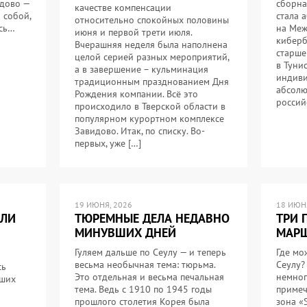
идово —
сборна
качестве компенсации
 собой,
стала 
относительно спокойных половины
ось…
на Меж
июня и первой трети июля.
киберб
Вчерашняя неделя была наполнена
старше
целой серией разных мероприятий,
в Туни
а в завершение – кульминация
индиви
традиционным празднованием Дня
абсолю
Рождения компании. Всё это
россий
происходило в Тверской области в
популярном курортном комплексе
Завидово. Итак, по списку. Во-
первых, уже […]
19 ИЮНЯ, 2026
18 ИЮНЯ
ИЛИ
ТЮРЕМНЫЕ ДЕЛА НЕДАВНО
ТРИ 
МИНУВШИХ ДНЕЙ
МАРШ
Гуляем дальше по Сеулу — и теперь
Где мо
весьма необычная тема: тюрьма.
Сеулу?
сь
Это отдельная и весьма печальная
немног
йших
тема. Ведь с 1910 по 1945 годы
примеч
прошлого столетия Корея была
зона «