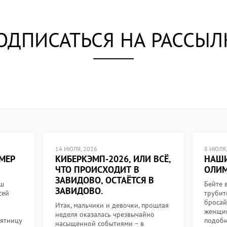
ОДПИСАТЬСЯ НА РАССЫЛ
14 ИЮЛЯ, 2026
8 ИЮЛЯ,
МЕР
КИБЕРКЭМП-2026, ИЛИ ВСЁ,
НАШИ
ЧТО ПРОИСХОДИТ В
ОЛИМ
ЗАВИДОВО, ОСТАЁТСЯ В
аш
Бейте 
ЗАВИДОВО.
сей
трубит
бросай
Итак, мальчики и девочки, прошлая
женщин
неделя оказалась чрезвычайно
пятницу
подобн
насыщенной событиями – в