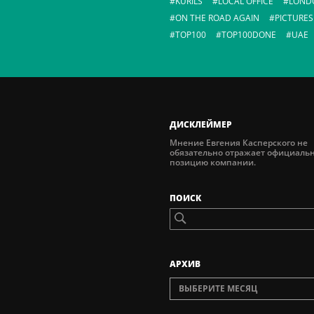
KURILS
LOCAL OFFICE
LOND
ON THE ROAD AGAIN
PICTURES
TOP100
TOP100DONE
UAE
ДИСКЛЕЙМЕР
Мнение Евгения Касперского не
обязательно отражает официаль
позицию компании.
ПОИСК
AРХИВ
ВЫБЕРИТЕ МЕСЯЦ