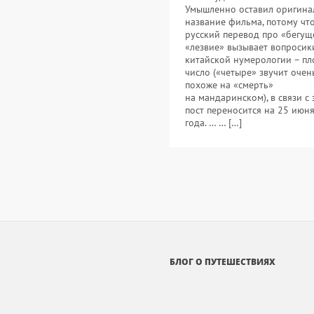
Умышленно оставил оригина
название фильма, потому чт
русский перевод про «бегущ
«лезвие» вызывает вопросики
китайской нумерологии – пл
число («четыре» звучит очен
похоже на «смерть»
на мандаринском), в связи с
пост переносится на 25 июн
года. … … […]
БЛОГ О ПУТЕШЕСТВИЯХ