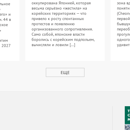
оккупирована Японией, которая
зона в
льное
весьма серьёзно «жестила» на
понятн
о
корейских территориях — что
(Cheon
его» и
привело к росту спонтанных
первой
. 44 в
протестов и появлению
бывшую
охое
организованного сопротивления.
переоб
ь
Само собой, японские власти
прогул
боролись с корейским подпольем,
одного
 этим
вычисляли и ловили […]
удивит
я 2027
ЕЩЕ