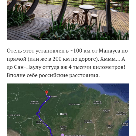
Отель этот установлен в ~100 км от Манауса по
прямой (или же в 200 км по дороге). Хммм… А
до Сан-Паулу оттуда аж 4 тысячи километров!
Вполне себе российские расстояния.