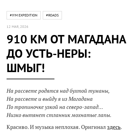
#IYM EXPEDITION
#ROADS
12 МАЯ, 2026
910 КМ ОТ МАГАДАНА
ДО УСТЬ-НЕРЫ:
ШМЫГ!
На рассвете родятся над бухтой туманы,
На рассвете и выйду я из Магадана
По тропиночке узкой на северо-запад…
Низко вытянет стланник мохнатые лапы.
Красиво. И музыка неплохая. Оригинал
здесь
.