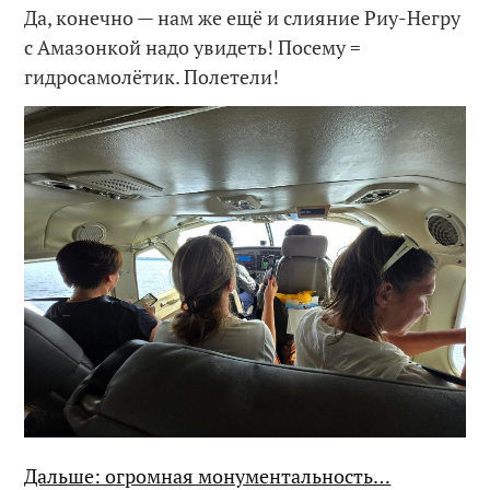
Да, конечно — нам же ещё и слияние Риу-Негру
с Амазонкой надо увидеть! Посему =
гидросамолётик. Полетели!
Дальше: огромная монументальность…