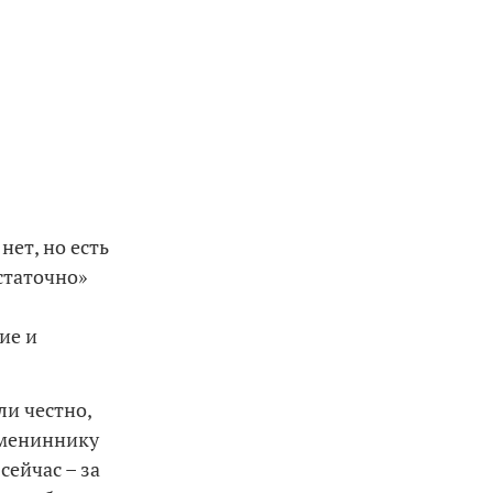
ет, но есть
статочно»
ие и
ли честно,
имениннику
сейчас – за