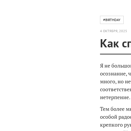
#BIRTHDAY
4 ОКТЯБРЯ, 2025
Как с
Я не большо
осознание, 
много, но не
соответстве
нетерпение.
Тем более м
особой радо
крепкого рук