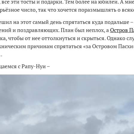
 все эти тосты и подарки. Тем более на юбилеи. А мн
ерьёзное число, так что хочется поразмышлять о вся
ешил на этот самый день спрятаться куда подальше –
ений и поздравляющих. План был неплох, а
Остров П
ка, чтобы от нее оттолкнуться и скрыться. Однако сл
ехническим причинам спрятаться «за Островом Пасхи»
…
щаемся с Рапу-Нуи –