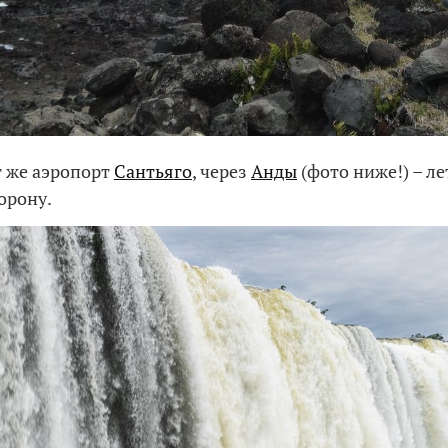
т же аэропорт
Сантьяго
, через
Анды
(фото ниже!) – ле
орону.