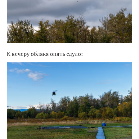
К вечеру облака опять сдуло: