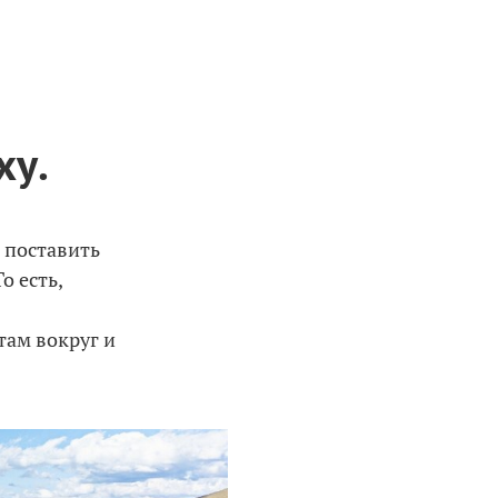
ху.
я поставить
о есть,
там вокруг и