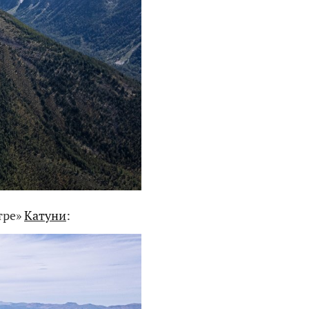
тре»
Катуни
: