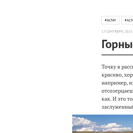
#ALTAY
#ALT
17 СЕНТЯБРЯ, 2025
Горны
Точку в расс
красиво, хо
например, и
отсозерцаеш
как. И это т
заслуженный