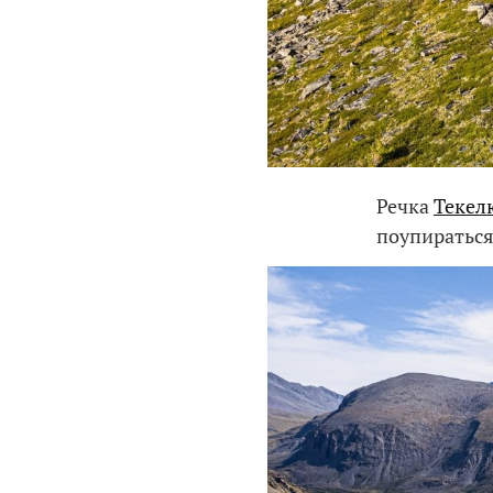
Речка
Текел
поупираться