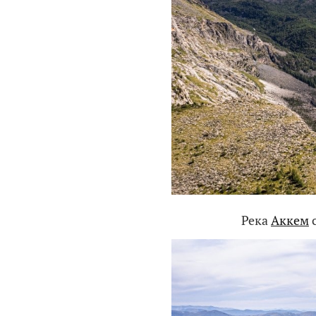
Река
Аккем
с