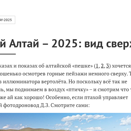
AY-2025
й Алтай – 2025: вид свер
казах и показах об алтайской «пешке» (
1
,
2
,
3
) хочетс
рошенько осмотрев горные пейзажи немного сверху. Т
з иллюминатора вертолёта. Но поскольку всё так не
ь, мы поднимаем в воздух «птичку» – и смотрим что 
оже ай как хорошо! Особенно, если птахой управляет
 фотодроновод Д.З. Смотрите сами: