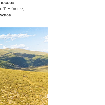
о видны
. Тем более,
пусков