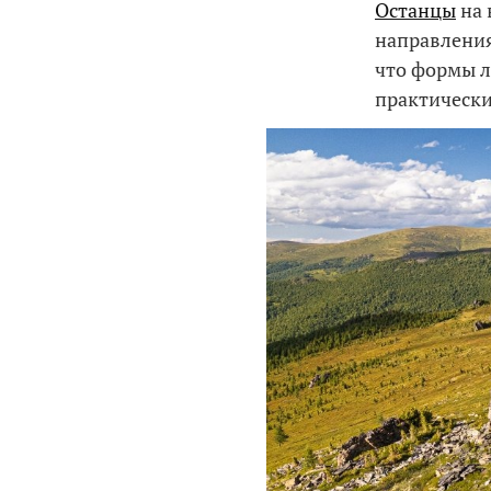
Останцы
на 
направления
что формы л
практически