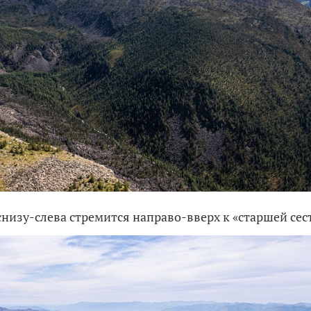
низу-слева стремится направо-вверх к «старшей сес