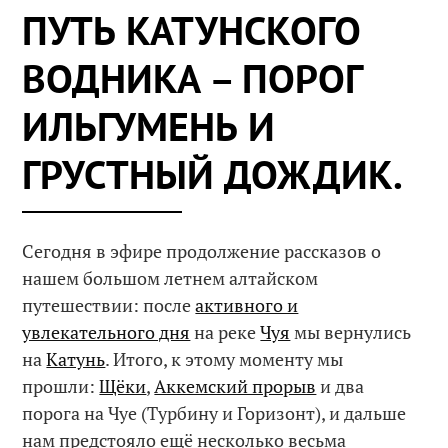
ПУТЬ КАТУНСКОГО
ВОДНИКА – ПОРОГ
ИЛЬГУМЕНЬ И
ГРУСТНЫЙ ДОЖДИК.
Сегодня в эфире продолжение рассказов о
нашем большом летнем алтайском
путешествии: после
активного и
увлекательного дня
на реке
Чуя
мы вернулись
на
Катунь
. Итого, к этому моменту мы
прошли:
Щёки
,
Аккемский прорыв
и два
порога на Чуе (Турбину и Горизонт), и дальше
нам предстояло ещё несколько весьма