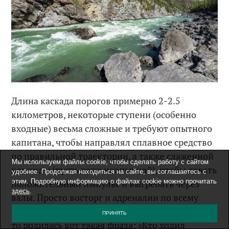
Длина каскада порогов примерно 2-2.5
километров, некоторые ступени (особенно
входные) весьма сложные и требуют опытного
капитана, чтобы направлял сплавное средство
по правильной траектории, а также слаженной
Мы используем файлы cookie, чтобы сделать работу с сайтом
команды (пусть даже неопытной), чтобы давать
удобнее. Продолжая находиться на сайте, вы соглашаетесь с
положительный импульс и выгребать через
этим. Подробную информацию о файлах cookie можно прочитать
здесь
.
валы. Просто восторг и адреналин по всему
организму! Когда прошёл «трубу»
в первый раз
,
ПРИНЯТЬ
то родилась вот такая фраза: «Кто ходил