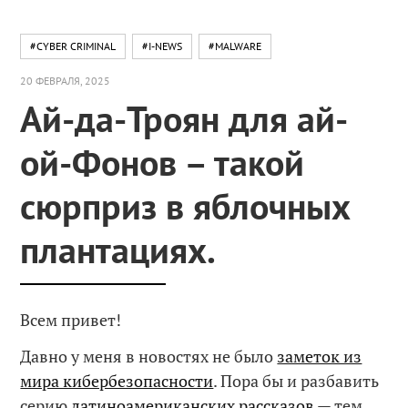
#CYBER CRIMINAL
#I-NEWS
#MALWARE
20 ФЕВРАЛЯ, 2025
Ай-да-Троян для ай-
ой-Фонов – такой
сюрприз в яблочных
плантациях.
Всем привет!
Давно у меня в новостях не было
заметок из
мира кибербезопасности
. Пора бы и разбавить
серию
латиноамериканских рассказов
— тем