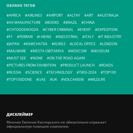
ОБЛАКО ТЕГОВ
AFRICA
AIRLINES
AIRPORT
ALTAY
ART
AUSTRALIA
AV MANUFACTURE
BOOKS
BRAZIL
CHINA
CHTOGDEKOGDA
CYBER CRIMINAL
EVENT
EXPEDITION
F1
FERRARI
I-NEWS
INDUSTRIAL
ITALY
IT INDUSTRY
JAPAN
KAMCHATKA
KURILS
LOCAL OFFICE
LONDON
MALWARE
MESTA OBITANIYA
MOSCOW
MUSEUM
MUST SEE
NONE
ON THE ROAD AGAIN
PICTURES FROM EXHIBITION
PRODUCT LAUNCH
ROADS
RUSSIA
SCIENCE
TECHNOLOGY
TIKSI-2024
TOP100
TOP100DONE
UAE
UK
VOLCANISM
WILDLIFE
ДИСКЛЕЙМЕР
Мнение Евгения Касперского не обязательно отражает
официальную позицию компании.