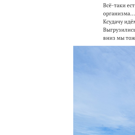
Всё-таки ест
организма… 
Ксудачу идё
Выгрузились
вниз мы тож