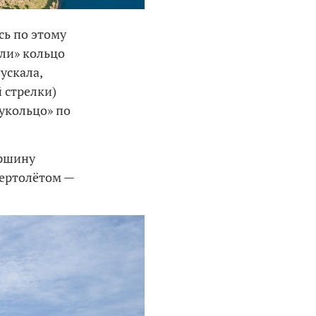
сь по этому
ли» кольцо
ускала,
й стрелки)
укольцо» по
ершину
вертолётом —