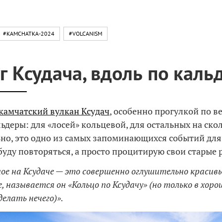
#KAMCHATKA-2024
#VOLCANISM
г Ксудача, вдоль по каль
камчатский вулкан Ксудач
, особенно прогулкой по 
ьдеры: для «лосей» кольцевой, для остальных на скол
но, это одно из самых запоминающихся событий для
 буду повторяться, а просто процитирую свои старые 
ое на Ксудаче — это совершенно оглушительно красив
е, называется он «Кольцо по Ксудачу» (но только в хоро
елать нечего)».