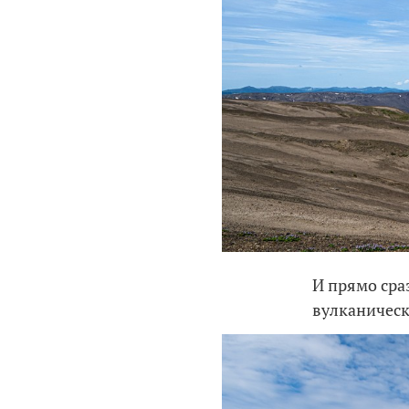
И прямо сра
вулканичес