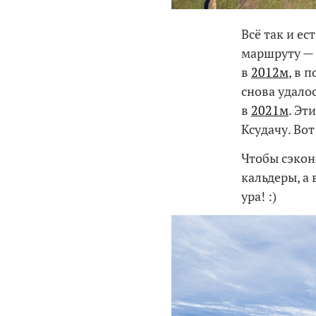
Всё так и ес
маршруту — 
в
2012м
, в 
снова удалос
в
2021м
. Эт
Ксудачу. Вот
Чтобы сэкон
кальдеры, а
ура! :)