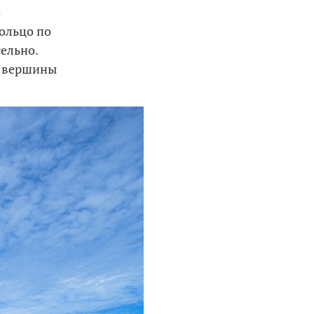
о
кольцо по
тельно.
с вершины