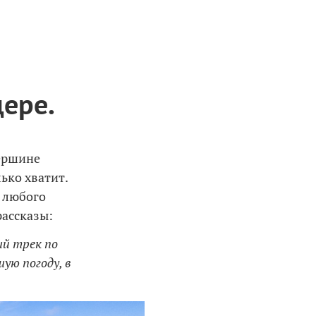
дере.
вершине
ько хватит.
 любого
рассказы:
ый трек по
шую погоду, в