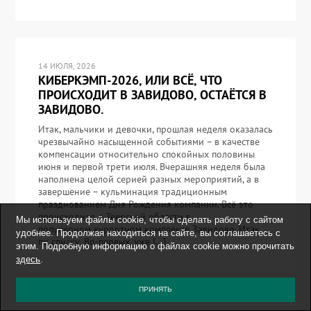
14 ИЮЛЯ, 2026
КИБЕРКЭМП-2026, ИЛИ ВСЁ, ЧТО
ПРОИСХОДИТ В ЗАВИДОВО, ОСТАЁТСЯ В
ЗАВИДОВО.
Итак, мальчики и девочки, прошлая неделя оказалась
чрезвычайно насыщенной событиями – в качестве
компенсации относительно спокойных половины
июня и первой трети июля. Вчерашняя неделя была
наполнена целой серией разных мероприятий, а в
завершение – кульминация традиционным
празднованием Дня Рождения компании. Всё это
происходило в Тверской области в
Мы используем файлы cookie, чтобы сделать работу с сайтом
популярном курортном комплексе Завидово. Итак,
удобнее. Продолжая находиться на сайте, вы соглашаетесь с
по списку. Во-первых, уже […]
этим. Подробную информацию о файлах cookie можно прочитать
здесь
.
ПРИНЯТЬ