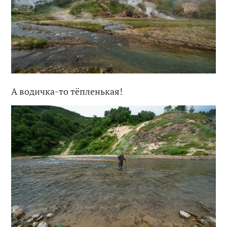
А водичка-то тёпленькая!