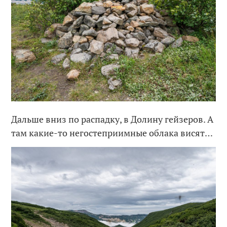
Дальше вниз по распадку, в Долину гейзеров. А
там какие-то негостеприимные облака висят…