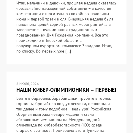
Итак, мальчики и девочки, прошлая неделя оказалась
чрезвычайно насыщенной событиями – в качестве
компенсации относительно спокойных половины
июня и первой трети июля. Вчерашняя неделя была
наполнена целой серией разных мероприятий, а в
завершение – кульминация традиционным
празднованием Дня Рождения компании. Всё это
происходило в Тверской области в
популярном курортном комплексе Завидово. Итак,
по списку. Во-первых, уже […]
8 ИЮЛЯ, 2026
НАШИ КИБЕР-ОЛИМПИОНИКИ – ПЕРВЫЕ!
Бейте в барабаны, барабанщики, трубите в горны,
горнисты, бросайте в воздух чепчики, женщины, и
так далее и тому подобное – ведь ура! Российская
сборная выиграла четыре медали и стала
абсолютным чемпионом на Международной
олимпиаде по кибербезопасности (ICO) среди
старшеклассников! Произошло это в Тунисе на