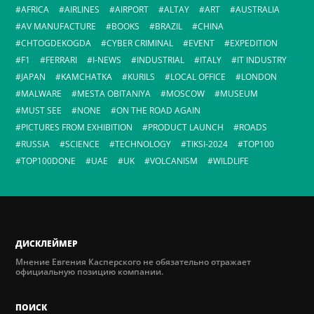
AFRICA
AIRLINES
AIRPORT
ALTAY
ART
AUSTRALIA
AV MANUFACTURE
BOOKS
BRAZIL
CHINA
CHTOGDEKOGDA
CYBER CRIMINAL
EVENT
EXPEDITION
F1
FERRARI
I-NEWS
INDUSTRIAL
ITALY
IT INDUSTRY
JAPAN
KAMCHATKA
KURILS
LOCAL OFFICE
LONDON
MALWARE
MESTA OBITANIYA
MOSCOW
MUSEUM
MUST SEE
NONE
ON THE ROAD AGAIN
PICTURES FROM EXHIBITION
PRODUCT LAUNCH
ROADS
RUSSIA
SCIENCE
TECHNOLOGY
TIKSI-2024
TOP100
TOP100DONE
UAE
UK
VOLCANISM
WILDLIFE
ДИСКЛЕЙМЕР
Мнение Евгения Касперского не обязательно отражает
официальную позицию компании.
ПОИСК