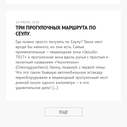
18 ИЮНЯ, 2026
ТРИ ПРОГУЛОЧНЫХ МАРШРУТА ПО
СЕУЛУ.
Где можно просто погулять по Сеулу? Таких мест
вроде бы немного, но они есть. Самые
примечательные — пешеходная зона «Seoullo-
7017» и прогулочная зона вдоль ручья с простым и
понятным названием «Чхонгечхон»
(Cheonggyecheon). Начну, пожалуй, с первой темы:
Что это такое: бывшую автомобильную эстакаду
переоборудовали в пешеходный прогулочный мост
длиной около одного километра — и это
удивительное дело! […]
ЕЩЕ