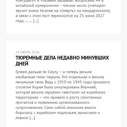
«бегущего» и «лезвие» вызывает вопросики. 44 в
китайской нумерологии – плохое число («четыре»
звучит очень похоже на «смерть» на мандаринском),
в связи с этим пост переносится на 25 июня 2027
года. … … […]
19 ИЮНЯ, 2026
ТЮРЕМНЫЕ ДЕЛА НЕДАВНО МИНУВШИХ
ДНЕЙ
Гуляем дальше по Сеулу — и теперь весьма
необычная тема: тюрьма. Это отдельная и весьма
печальная тема. Ведь с 1910 по 1945 годы прошлого
столетия Корея была оккупирована Японией,
которая весьма серьёзно «жестила» на корейских
территориях — что привело к росту спонтанных
протестов и появлению организованного
сопротивления. Само собой, японские власти
боролись с корейским подпольем, вычисляли и
ловили […]