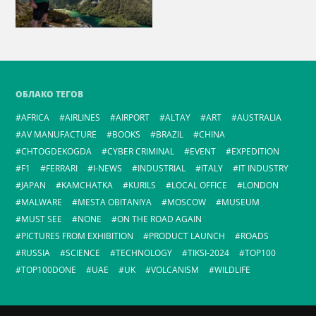
ОБЛАКО ТЕГОВ
AFRICA
AIRLINES
AIRPORT
ALTAY
ART
AUSTRALIA
AV MANUFACTURE
BOOKS
BRAZIL
CHINA
CHTOGDEKOGDA
CYBER CRIMINAL
EVENT
EXPEDITION
F1
FERRARI
I-NEWS
INDUSTRIAL
ITALY
IT INDUSTRY
JAPAN
KAMCHATKA
KURILS
LOCAL OFFICE
LONDON
MALWARE
MESTA OBITANIYA
MOSCOW
MUSEUM
MUST SEE
NONE
ON THE ROAD AGAIN
PICTURES FROM EXHIBITION
PRODUCT LAUNCH
ROADS
RUSSIA
SCIENCE
TECHNOLOGY
TIKSI-2024
TOP100
TOP100DONE
UAE
UK
VOLCANISM
WILDLIFE