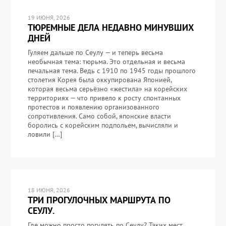
19 ИЮНЯ, 2026
ТЮРЕМНЫЕ ДЕЛА НЕДАВНО МИНУВШИХ
ДНЕЙ
Гуляем дальше по Сеулу — и теперь весьма
необычная тема: тюрьма. Это отдельная и весьма
печальная тема. Ведь с 1910 по 1945 годы прошлого
столетия Корея была оккупирована Японией,
которая весьма серьёзно «жестила» на корейских
территориях — что привело к росту спонтанных
протестов и появлению организованного
сопротивления. Само собой, японские власти
боролись с корейским подпольем, вычисляли и
ловили […]
18 ИЮНЯ, 2026
ТРИ ПРОГУЛОЧНЫХ МАРШРУТА ПО
СЕУЛУ.
Где можно просто погулять по Сеулу? Таких мест