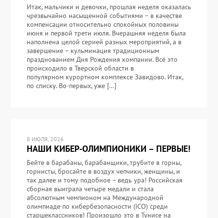
Итак, мальчики и девочки, прошлая неделя оказалась
чрезвычайно насыщенной событиями – в качестве
компенсации относительно спокойных половины
июня и первой трети июля. Вчерашняя неделя была
наполнена целой серией разных мероприятий, а в
завершение – кульминация традиционным
празднованием Дня Рождения компании. Всё это
происходило в Тверской области в
популярном курортном комплексе Завидово. Итак,
по списку. Во-первых, уже […]
8 ИЮЛЯ, 2026
НАШИ КИБЕР-ОЛИМПИОНИКИ – ПЕРВЫЕ!
Бейте в барабаны, барабанщики, трубите в горны,
горнисты, бросайте в воздух чепчики, женщины, и
так далее и тому подобное – ведь ура! Российская
сборная выиграла четыре медали и стала
абсолютным чемпионом на Международной
олимпиаде по кибербезопасности (ICO) среди
старшеклассников! Произошло это в Тунисе на