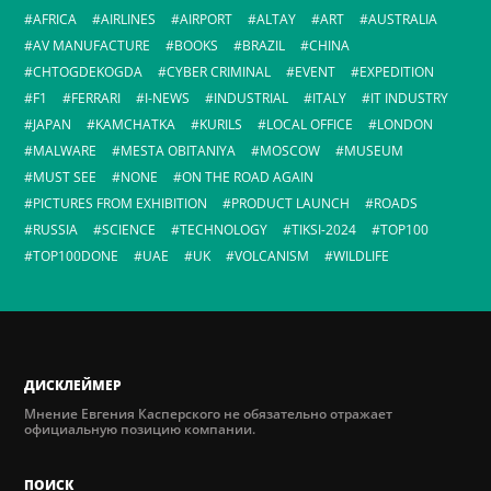
AFRICA
AIRLINES
AIRPORT
ALTAY
ART
AUSTRALIA
AV MANUFACTURE
BOOKS
BRAZIL
CHINA
CHTOGDEKOGDA
CYBER CRIMINAL
EVENT
EXPEDITION
F1
FERRARI
I-NEWS
INDUSTRIAL
ITALY
IT INDUSTRY
JAPAN
KAMCHATKA
KURILS
LOCAL OFFICE
LONDON
MALWARE
MESTA OBITANIYA
MOSCOW
MUSEUM
MUST SEE
NONE
ON THE ROAD AGAIN
PICTURES FROM EXHIBITION
PRODUCT LAUNCH
ROADS
RUSSIA
SCIENCE
TECHNOLOGY
TIKSI-2024
TOP100
TOP100DONE
UAE
UK
VOLCANISM
WILDLIFE
ДИСКЛЕЙМЕР
Мнение Евгения Касперского не обязательно отражает
официальную позицию компании.
ПОИСК