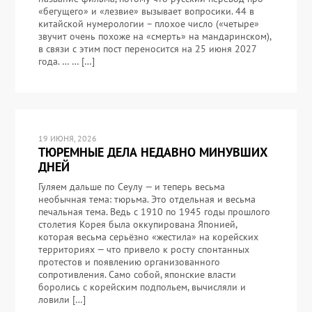
«бегущего» и «лезвие» вызывает вопросики. 44 в
китайской нумерологии – плохое число («четыре»
звучит очень похоже на «смерть» на мандаринском),
в связи с этим пост переносится на 25 июня 2027
года. … … […]
19 ИЮНЯ, 2026
ТЮРЕМНЫЕ ДЕЛА НЕДАВНО МИНУВШИХ
ДНЕЙ
Гуляем дальше по Сеулу — и теперь весьма
необычная тема: тюрьма. Это отдельная и весьма
печальная тема. Ведь с 1910 по 1945 годы прошлого
столетия Корея была оккупирована Японией,
которая весьма серьёзно «жестила» на корейских
территориях — что привело к росту спонтанных
протестов и появлению организованного
сопротивления. Само собой, японские власти
боролись с корейским подпольем, вычисляли и
ловили […]