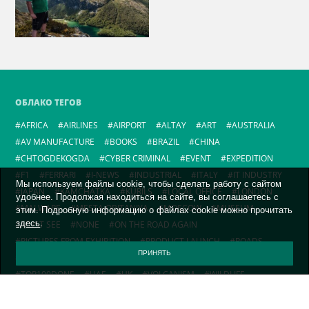
ОБЛАКО ТЕГОВ
AFRICA
AIRLINES
AIRPORT
ALTAY
ART
AUSTRALIA
AV MANUFACTURE
BOOKS
BRAZIL
CHINA
CHTOGDEKOGDA
CYBER CRIMINAL
EVENT
EXPEDITION
F1
FERRARI
I-NEWS
INDUSTRIAL
ITALY
IT INDUSTRY
Мы используем файлы cookie, чтобы сделать работу с сайтом
JAPAN
KAMCHATKA
KURILS
LOCAL OFFICE
LONDON
удобнее. Продолжая находиться на сайте, вы соглашаетесь с
MALWARE
MESTA OBITANIYA
MOSCOW
MUSEUM
этим. Подробную информацию о файлах cookie можно прочитать
здесь
.
MUST SEE
NONE
ON THE ROAD AGAIN
PICTURES FROM EXHIBITION
PRODUCT LAUNCH
ROADS
ПРИНЯТЬ
RUSSIA
SCIENCE
TECHNOLOGY
TIKSI-2024
TOP100
TOP100DONE
UAE
UK
VOLCANISM
WILDLIFE