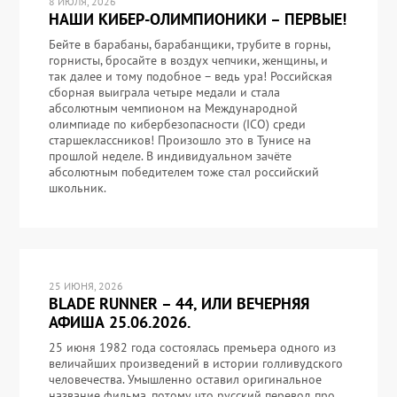
8 ИЮЛЯ, 2026
НАШИ КИБЕР-ОЛИМПИОНИКИ – ПЕРВЫЕ!
Бейте в барабаны, барабанщики, трубите в горны,
горнисты, бросайте в воздух чепчики, женщины, и
так далее и тому подобное – ведь ура! Российская
сборная выиграла четыре медали и стала
абсолютным чемпионом на Международной
олимпиаде по кибербезопасности (ICO) среди
старшеклассников! Произошло это в Тунисе на
прошлой неделе. В индивидуальном зачёте
абсолютным победителем тоже стал российский
школьник.
25 ИЮНЯ, 2026
BLADE RUNNER – 44, ИЛИ ВЕЧЕРНЯЯ
АФИША 25.06.2026.
25 июня 1982 года состоялась премьера одного из
величайших произведений в истории голливудского
человечества. Умышленно оставил оригинальное
название фильма, потому что русский перевод про