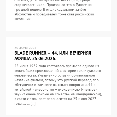
олимпиаде по кибербезопасности (ICO) среди
старшеклассников! Произошло это в Тунисе на
прошлой неделе. В индивидуальном зачёте
абсолютным победителем тоже стал российский
школьник.
25 ИЮНЯ, 2026
BLADE RUNNER – 44, ИЛИ ВЕЧЕРНЯЯ
АФИША 25.06.2026.
25 июня 1982 года состоялась премьера одного из
величайших произведений в истории голливудского
человечества. Умышленно оставил оригинальное
название фильма, потому что русский перевод про
«бегущего» и «лезвие» вызывает вопросики. 44 в
китайской нумерологии – плохое число («четыре»
звучит очень похоже на «смерть» на мандаринском),
в связи с этим пост переносится на 25 июня 2027
года. … … […]