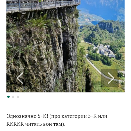
Однозначно 5-К! (про категории 5-К или
ККККК читать вон
там
).