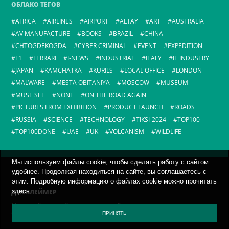
ОБЛАКО ТЕГОВ
AFRICA
AIRLINES
AIRPORT
ALTAY
ART
AUSTRALIA
AV MANUFACTURE
BOOKS
BRAZIL
CHINA
CHTOGDEKOGDA
CYBER CRIMINAL
EVENT
EXPEDITION
F1
FERRARI
I-NEWS
INDUSTRIAL
ITALY
IT INDUSTRY
JAPAN
KAMCHATKA
KURILS
LOCAL OFFICE
LONDON
MALWARE
MESTA OBITANIYA
MOSCOW
MUSEUM
MUST SEE
NONE
ON THE ROAD AGAIN
PICTURES FROM EXHIBITION
PRODUCT LAUNCH
ROADS
RUSSIA
SCIENCE
TECHNOLOGY
TIKSI-2024
TOP100
TOP100DONE
UAE
UK
VOLCANISM
WILDLIFE
Мы используем файлы cookie, чтобы сделать работу с сайтом
удобнее. Продолжая находиться на сайте, вы соглашаетесь с
этим. Подробную информацию о файлах cookie можно прочитать
здесь
.
ДИСКЛЕЙМЕР
Мнение Евгения Касперского не обязательно отражает
официальную позицию компании.
ПРИНЯТЬ