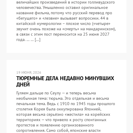
величайших произведений в истории голливудского
человечества. Умышленно оставил оригинальное
название фильма, потому что русский перевод про
«бегущего» и «лезвие» вызывает вопросики. 44 в
китайской нумерологии – плохое число («четыре»
звучит очень похоже на «смерть» на мандаринском),
в связи с этим пост переносится на 25 июня 2027
года. … … […]
19 ИЮНЯ, 2026
ТЮРЕМНЫЕ ДЕЛА НЕДАВНО МИНУВШИХ
ДНЕЙ
Гуляем дальше по Сеулу — и теперь весьма
необычная тема: тюрьма. Это отдельная и весьма
печальная тема. Ведь с 1910 по 1945 годы прошлого
столетия Корея была оккупирована Японией,
которая весьма серьёзно «жестила» на корейских
территориях — что привело к росту спонтанных
протестов и появлению организованного
сопротивления. Само собой, японские власти