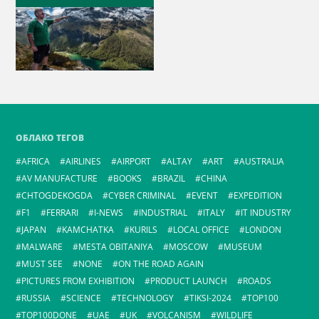
ОБЛАКО ТЕГОВ
AFRICA
AIRLINES
AIRPORT
ALTAY
ART
AUSTRALIA
AV MANUFACTURE
BOOKS
BRAZIL
CHINA
CHTOGDEKOGDA
CYBER CRIMINAL
EVENT
EXPEDITION
F1
FERRARI
I-NEWS
INDUSTRIAL
ITALY
IT INDUSTRY
JAPAN
KAMCHATKA
KURILS
LOCAL OFFICE
LONDON
MALWARE
MESTA OBITANIYA
MOSCOW
MUSEUM
MUST SEE
NONE
ON THE ROAD AGAIN
PICTURES FROM EXHIBITION
PRODUCT LAUNCH
ROADS
RUSSIA
SCIENCE
TECHNOLOGY
TIKSI-2024
TOP100
TOP100DONE
UAE
UK
VOLCANISM
WILDLIFE