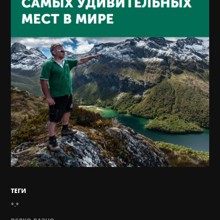
ТЕГИ
*.*