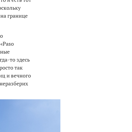
оскольку
 на границе
то
 «Paso
вные
гда-то здесь
росто так
иц и вечного
 неразберих