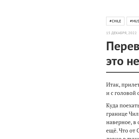
#CHILE
#MUS
15 ДЕКАБРЯ, 2022
Перев
это н
Итак, приле
и с головой
Куда поехать
границе Чил
наверное, в 
ещё. Что от
давно в тунн