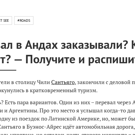
T SEE
#ROADS
ал в Андах заказывали? 
ет? — Получите и распиши
тели в столицу Чили
Сантьяго
, закончили с деловой
 окунулись в кратковременный туризм.
? Есть пара вариантов. Один из них – перевал через 
и и Аргентины. Про это место я услышал когда-то да
одну из поездок по Латинской Америке, но, может быт
 Сантьяго в Буэнос-Айрес идёт автомобильная дорога,
ель упрятана, но осталась часть старого маршрута = э