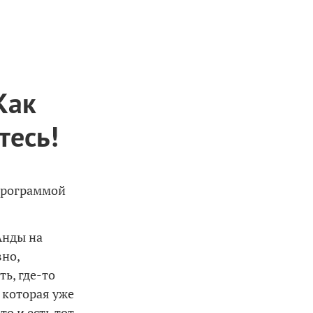
Как
тесь!
 программой
Анды на
вно,
ь, где-то
 которая уже
то и есть тот