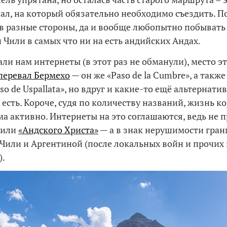
ал, на который обязательно необходимо съездить. П
 в разные стороны, да и вообще любопытно побывать
 Чили в самых что ни на есть андийских Андах.
ли нам интернеты (в этот раз не обманули), место э
перевал Бермехо
— он же «Paso de la Cumbre», а также
Paso de Uspallata», но вдруг и какие-то ещё альтернати
есть. Короче, судя по количеству названий, жизнь ко
ма активно. Интернеты на это соглашаются, ведь не п
вили
«Андского Христа»
— а в знак нерушимости гран
Чили и Аргентиной (после локальных войн и прочих
).