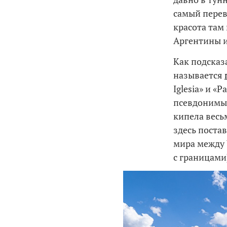
самый перев
красота там
Аргентины и
Как подсказа
называется
Iglesia» и «
псевдонимы 
кипела весь
здесь поста
мира между 
с границами