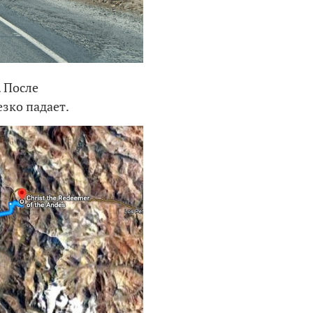
. После
езко падает.