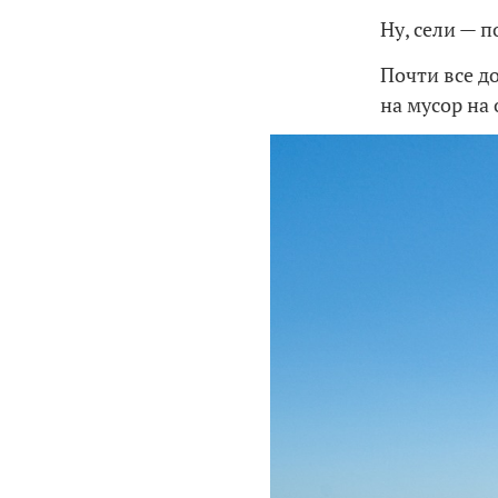
Ну, сели — п
Почти все д
на мусор на 