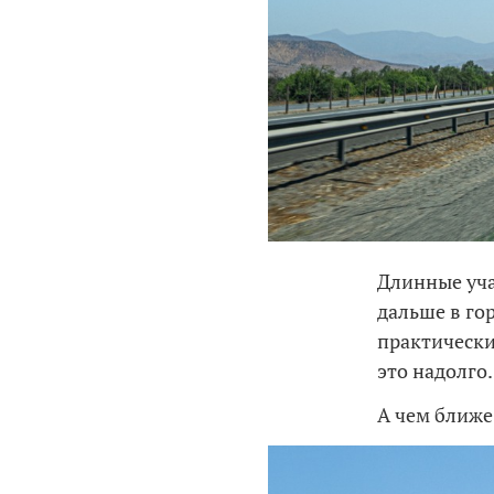
Длинные уча
дальше в го
практически
это надолго
А чем ближе