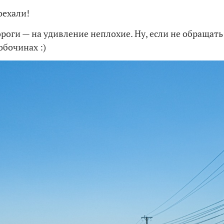
оехали!
ороги — на удивление неплохие. Ну, если не обращат
обочинах :)