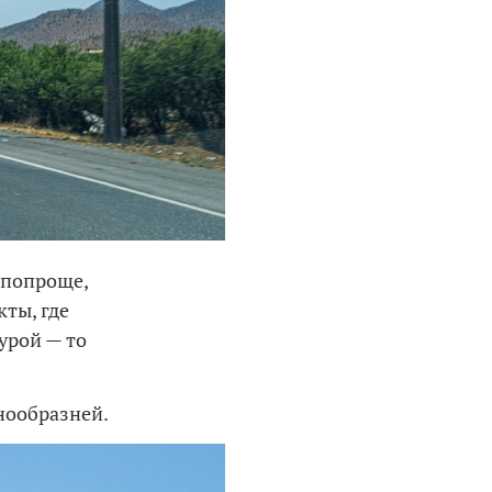
 попроще,
кты, где
урой — то
знообразней.