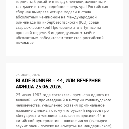
горнисты, бросайте в воздух чепчики, женщины, и
так далее и тому подобное – ведь ура! Российская
сборная выиграла четыре медали и стала
абсолютным чемпионом на Международной
олимпиаде по кибербезопасности (ICO) среди
старшеклассников! Произошло это в Тунисе на
прошлой неделе. В индивидуальном зачёте
абсолютным победителем тоже стал российский
школьник.
25 ИЮНЯ, 2026
BLADE RUNNER – 44, ИЛИ ВЕЧЕРНЯЯ
АФИША 25.06.2026.
25 июня 1982 года состоялась премьера одного из
величайших произведений в истории голливудского
человечества. Умышленно оставил оригинальное
название фильма, потому что русский перевод про
«бегущего» и «лезвие» вызывает вопросики. 44 в
китайской нумерологии – плохое число («четыре»
звучит очень похоже на «смерть» на мандаринском),