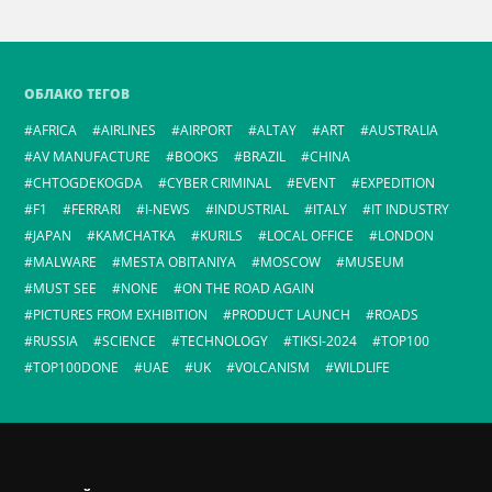
ОБЛАКО ТЕГОВ
AFRICA
AIRLINES
AIRPORT
ALTAY
ART
AUSTRALIA
AV MANUFACTURE
BOOKS
BRAZIL
CHINA
CHTOGDEKOGDA
CYBER CRIMINAL
EVENT
EXPEDITION
F1
FERRARI
I-NEWS
INDUSTRIAL
ITALY
IT INDUSTRY
JAPAN
KAMCHATKA
KURILS
LOCAL OFFICE
LONDON
MALWARE
MESTA OBITANIYA
MOSCOW
MUSEUM
MUST SEE
NONE
ON THE ROAD AGAIN
PICTURES FROM EXHIBITION
PRODUCT LAUNCH
ROADS
RUSSIA
SCIENCE
TECHNOLOGY
TIKSI-2024
TOP100
TOP100DONE
UAE
UK
VOLCANISM
WILDLIFE