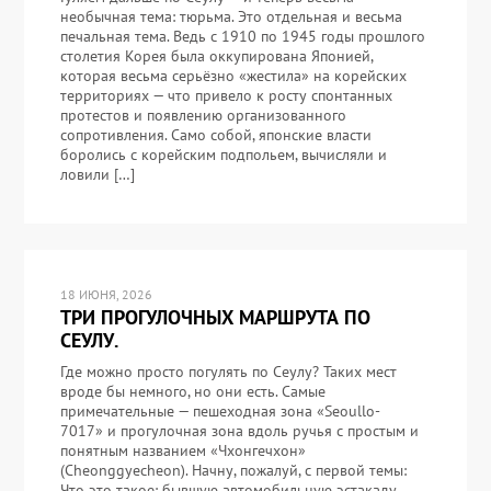
необычная тема: тюрьма. Это отдельная и весьма
печальная тема. Ведь с 1910 по 1945 годы прошлого
столетия Корея была оккупирована Японией,
которая весьма серьёзно «жестила» на корейских
территориях — что привело к росту спонтанных
протестов и появлению организованного
сопротивления. Само собой, японские власти
боролись с корейским подпольем, вычисляли и
ловили […]
18 ИЮНЯ, 2026
ТРИ ПРОГУЛОЧНЫХ МАРШРУТА ПО
СЕУЛУ.
Где можно просто погулять по Сеулу? Таких мест
вроде бы немного, но они есть. Самые
примечательные — пешеходная зона «Seoullo-
7017» и прогулочная зона вдоль ручья с простым и
понятным названием «Чхонгечхон»
(Cheonggyecheon). Начну, пожалуй, с первой темы:
Что это такое: бывшую автомобильную эстакаду