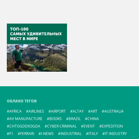
ОБЛАКО ТЕГОВ
AFRICA
AIRLINES
AIRPORT
ALTAY
ART
AUSTRALIA
AV MANUFACTURE
BOOKS
BRAZIL
CHINA
CHTOGDEKOGDA
CYBER CRIMINAL
EVENT
EXPEDITION
F1
FERRARI
I-NEWS
INDUSTRIAL
ITALY
IT INDUSTRY