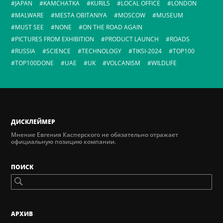
JAPAN
KAMCHATKA
KURILS
LOCAL OFFICE
LONDON
MALWARE
MESTA OBITANIYA
MOSCOW
MUSEUM
MUST SEE
NONE
ON THE ROAD AGAIN
PICTURES FROM EXHIBITION
PRODUCT LAUNCH
ROADS
RUSSIA
SCIENCE
TECHNOLOGY
TIKSI-2024
TOP100
TOP100DONE
UAE
UK
VOLCANISM
WILDLIFE
ДИСКЛЕЙМЕР
Мнение Евгения Касперского не обязательно отражает
официальную позицию компании.
ПОИСК
AРХИВ