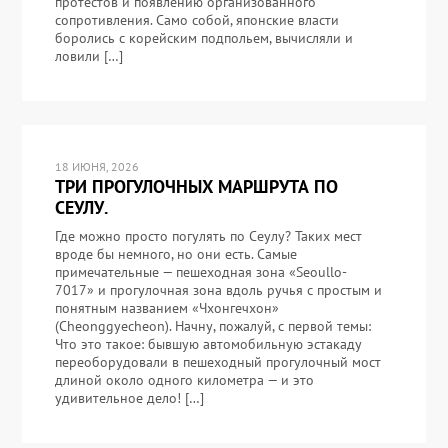
протестов и появлению организованного
сопротивления. Само собой, японские власти
боролись с корейским подпольем, вычисляли и
ловили […]
18 ИЮНЯ, 2026
ТРИ ПРОГУЛОЧНЫХ МАРШРУТА ПО
СЕУЛУ.
Где можно просто погулять по Сеулу? Таких мест
вроде бы немного, но они есть. Самые
примечательные — пешеходная зона «Seoullo-
7017» и прогулочная зона вдоль ручья с простым и
понятным названием «Чхонгечхон»
(Cheonggyecheon). Начну, пожалуй, с первой темы:
Что это такое: бывшую автомобильную эстакаду
переоборудовали в пешеходный прогулочный мост
длиной около одного километра — и это
удивительное дело! […]