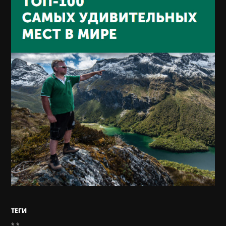
ТЕГИ
*.*