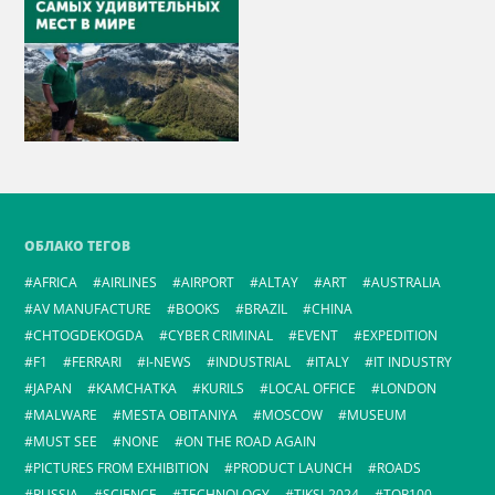
ОБЛАКО ТЕГОВ
AFRICA
AIRLINES
AIRPORT
ALTAY
ART
AUSTRALIA
AV MANUFACTURE
BOOKS
BRAZIL
CHINA
CHTOGDEKOGDA
CYBER CRIMINAL
EVENT
EXPEDITION
F1
FERRARI
I-NEWS
INDUSTRIAL
ITALY
IT INDUSTRY
JAPAN
KAMCHATKA
KURILS
LOCAL OFFICE
LONDON
MALWARE
MESTA OBITANIYA
MOSCOW
MUSEUM
MUST SEE
NONE
ON THE ROAD AGAIN
PICTURES FROM EXHIBITION
PRODUCT LAUNCH
ROADS
RUSSIA
SCIENCE
TECHNOLOGY
TIKSI-2024
TOP100