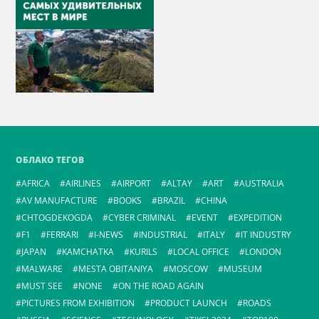
ОБЛАКО ТЕГОВ
AFRICA
AIRLINES
AIRPORT
ALTAY
ART
AUSTRALIA
AV MANUFACTURE
BOOKS
BRAZIL
CHINA
CHTOGDEKOGDA
CYBER CRIMINAL
EVENT
EXPEDITION
F1
FERRARI
I-NEWS
INDUSTRIAL
ITALY
IT INDUSTRY
JAPAN
KAMCHATKA
KURILS
LOCAL OFFICE
LONDON
MALWARE
MESTA OBITANIYA
MOSCOW
MUSEUM
MUST SEE
NONE
ON THE ROAD AGAIN
PICTURES FROM EXHIBITION
PRODUCT LAUNCH
ROADS