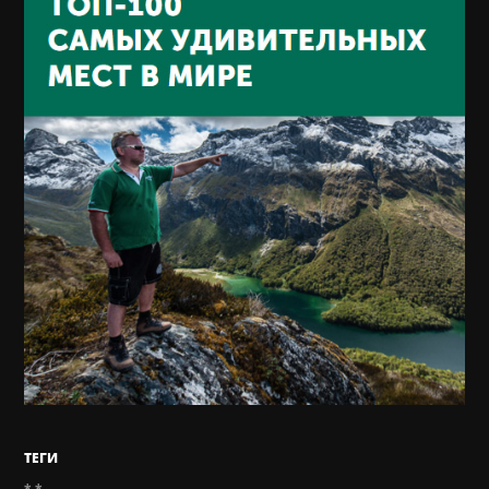
ТЕГИ
*.*