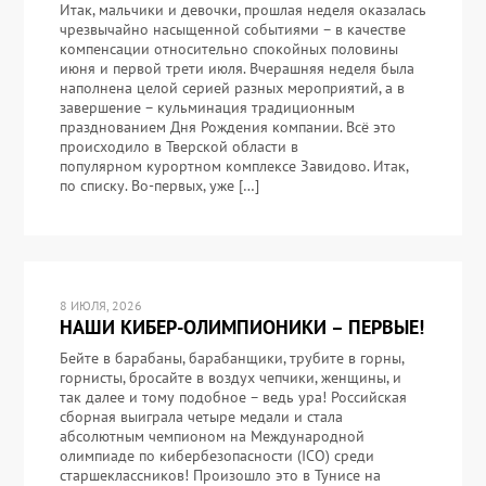
Итак, мальчики и девочки, прошлая неделя оказалась
чрезвычайно насыщенной событиями – в качестве
компенсации относительно спокойных половины
июня и первой трети июля. Вчерашняя неделя была
наполнена целой серией разных мероприятий, а в
завершение – кульминация традиционным
празднованием Дня Рождения компании. Всё это
происходило в Тверской области в
популярном курортном комплексе Завидово. Итак,
по списку. Во-первых, уже […]
8 ИЮЛЯ, 2026
НАШИ КИБЕР-ОЛИМПИОНИКИ – ПЕРВЫЕ!
Бейте в барабаны, барабанщики, трубите в горны,
горнисты, бросайте в воздух чепчики, женщины, и
так далее и тому подобное – ведь ура! Российская
сборная выиграла четыре медали и стала
абсолютным чемпионом на Международной
олимпиаде по кибербезопасности (ICO) среди
старшеклассников! Произошло это в Тунисе на