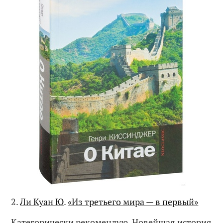
2.
Ли Куан Ю
.
«Из третьего мира — в первый»
Категорически рекомендую. Новейшая история