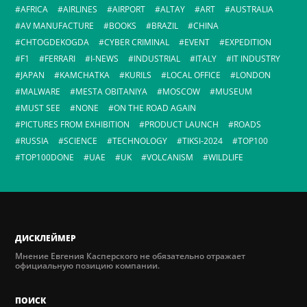
AFRICA
AIRLINES
AIRPORT
ALTAY
ART
AUSTRALIA
AV MANUFACTURE
BOOKS
BRAZIL
CHINA
CHTOGDEKOGDA
CYBER CRIMINAL
EVENT
EXPEDITION
F1
FERRARI
I-NEWS
INDUSTRIAL
ITALY
IT INDUSTRY
JAPAN
KAMCHATKA
KURILS
LOCAL OFFICE
LONDON
MALWARE
MESTA OBITANIYA
MOSCOW
MUSEUM
MUST SEE
NONE
ON THE ROAD AGAIN
PICTURES FROM EXHIBITION
PRODUCT LAUNCH
ROADS
RUSSIA
SCIENCE
TECHNOLOGY
TIKSI-2024
TOP100
TOP100DONE
UAE
UK
VOLCANISM
WILDLIFE
ДИСКЛЕЙМЕР
Мнение Евгения Касперского не обязательно отражает
официальную позицию компании.
ПОИСК