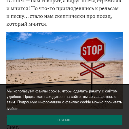
«Стоп!» — нам говорят, а вдруг поезд стремглав
и мчится! Но что-то приглядевшись к рельсам
и песку… стало нам скептически про поезд,
который мчится.
Мы используем файлы cookie, чтобы сделать работу с сайтом
удобнее. Продолжая находиться на сайте, вы соглашаетесь с
этим. Подробную информацию о файлах cookie можно прочитать
здесь
.
Россия + железная дорога = Пространства и
ПРИНЯТЬ
Снег.