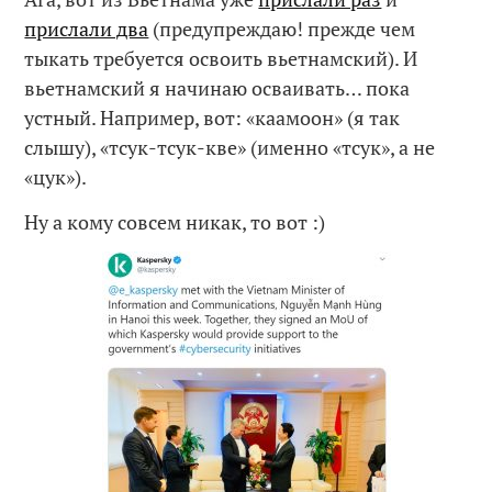
прислали два
(предупреждаю! прежде чем
тыкать требуется освоить вьетнамский). И
вьетнамский я начинаю осваивать… пока
устный. Например, вот: «каамоон» (я так
слышу), «тсук-тсук-кве» (именно «тсук», а не
«цук»).
Ну а кому совсем никак, то вот :)