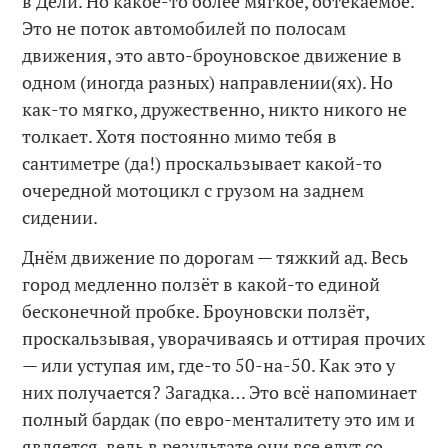
в Дели. Но какое-то более мягкое, обтекаемое.
Это не поток автомобилей по полосам
движения, это авто-броуновское движение в
одном (иногда разных) направлении(ях). Но
как-то мягко, дружественно, никто никого не
толкает. Хотя постоянно мимо тебя в
сантиметре (да!) проскальзывает какой-то
очередной мотоцикл с грузом на заднем
сидении.
Днём движение по дорогам — тяжкий ад. Весь
город медленно ползёт в какой-то единой
бесконечной пробке. Броуновски ползёт,
проскальзывая, уворачиваясь и оттирая прочих
— или уступая им, где-то 50-на-50. Как это у
них получается? Загадка… Это всё напоминает
полный бардак (по евро-менталитету это им и
является, ведь в результате они все едут со