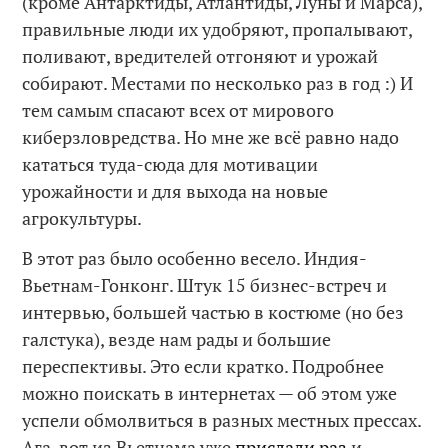
(кроме Антарктиды, Атлантиды, Луны и Марса),
правильные люди их удобряют, пропалывают,
поливают, вредителей отгоняют и урожай
собирают. Местами по несколько раз в год :) И
тем самым спасают всех от мирового
киберзловредства. Но мне же всё равно надо
кататься туда-сюда для мотивации
урожайности и для выхода на новые
агрокультуры.
В этот раз было особенно весело. Индия-
Вьетнам-Гонконг. Штук 15 бизнес-встреч и
интервью, большей частью в костюме (но без
галстука), везде нам рады и большие
переспективы. Это если кратко. Подробнее
можно поискать в интернетах — об этом уже
успели обмолвиться в разных местных прессах.
Ага, вот из Вьетнама уже
прислали раз
и