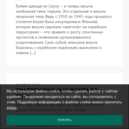
Гуляем дальше по Сеулу — и теперь весьма
необычная тема: тюрьма. Это отдельная и весьма
печальная тема. Ведь с 1910 по 1945 годы прошлого
столетия Корея была оккупирована Японией,
которая весьма серьёзно «жестила» на корейских
территориях — что привело к росту спонтанных
протестов и появлению организованного
сопротивления. Само собой, японские власти
боролись с корейским подпольем, вычисляли и
ловили […]
18 ИЮНЯ, 2026
ТРИ ПРОГУЛОЧНЫХ МАРШРУТА ПО
Мы используем файлы cookie, чтобы сделать работу с сайтом
СЕУЛУ.
удобнее. Продолжая находиться на сайте, вы соглашаетесь с
этим. Подробную информацию о файлах cookie можно прочитать
Где можно просто погулять по Сеулу? Таких мест
здесь
.
вроде бы немного, но они есть. Самые
примечательные — пешеходная зона «Seoullo-
7017» и прогулочная зона вдоль ручья с простым и
ПРИНЯТЬ
понятным названием «Чхонгечхон»