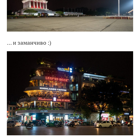
… и заманчиво :)