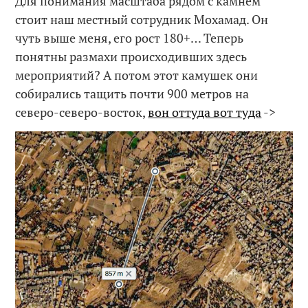
Для понимания масштаба рядом с камнем
стоит наш местный сотрудник Мохамад. Он
чуть выше меня, его рост 180+… Теперь
понятны размахи происходивших здесь
мероприятий? А потом этот камушек они
собирались тащить почти 900 метров на
северо-северо-восток,
вон оттуда вот туда
->