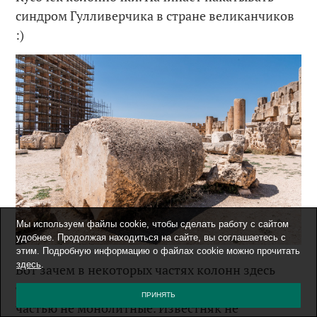
синдром Гулливерчика в стране великанчиков
:)
Мы используем файлы cookie, чтобы сделать работу с сайтом
удобнее. Продолжая находиться на сайте, вы соглашаетесь с
этим. Подробную информацию о файлах cookie можно прочитать
здесь
.
Вот зачем в некоторых частях колонн здесь
такие впуклости? А колонны здесь большей
ПРИНЯТЬ
частью не монолитные. Известняк не