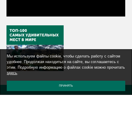
Мы используем файлы cookie, чтобы сделать работу с сайтом
удобнее. Продолжая находиться на сайте, вы соглашаетесь с
этим. Подробную информацию о файлах cookie можно прочитать
здесь
.
ПРИНЯТЬ
ОБЛАКО ТЕГОВ
AFRICA
AIRLINES
AIRPORT
ALTAY
ART
AUSTRALIA
AV MANUFACTURE
BOOKS
BRAZIL
CHINA
CHTOGDEKOGDA
CYBER CRIMINAL
EVENT
EXPEDITION
F1
FERRARI
I-NEWS
INDUSTRIAL
ITALY
IT INDUSTRY