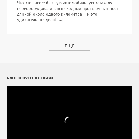
Что это такое: бывшую автомобильную эстакаду
переоборудовали в пешеходный прогулочный мост
длиной около одного километра — и это
удивительное дело! […]
ЕЩЕ
БЛОГ О ПУТЕШЕСТВИЯХ