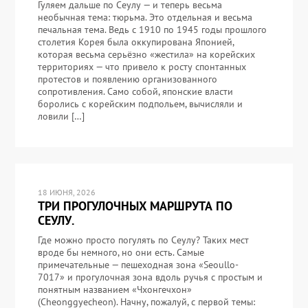
Гуляем дальше по Сеулу — и теперь весьма
необычная тема: тюрьма. Это отдельная и весьма
печальная тема. Ведь с 1910 по 1945 годы прошлого
столетия Корея была оккупирована Японией,
которая весьма серьёзно «жестила» на корейских
территориях — что привело к росту спонтанных
протестов и появлению организованного
сопротивления. Само собой, японские власти
боролись с корейским подпольем, вычисляли и
ловили […]
18 ИЮНЯ, 2026
ТРИ ПРОГУЛОЧНЫХ МАРШРУТА ПО
СЕУЛУ.
Где можно просто погулять по Сеулу? Таких мест
вроде бы немного, но они есть. Самые
примечательные — пешеходная зона «Seoullo-
7017» и прогулочная зона вдоль ручья с простым и
понятным названием «Чхонгечхон»
(Cheonggyecheon). Начну, пожалуй, с первой темы: