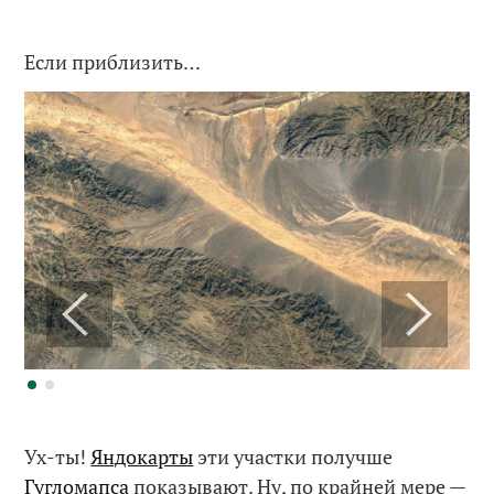
Если приблизить…
Ух-ты!
Яндокарты
эти участки получше
Гугломапса
показывают. Ну, по крайней мере —