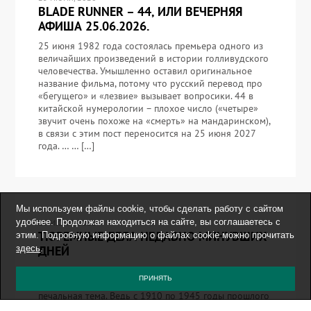
BLADE RUNNER – 44, ИЛИ ВЕЧЕРНЯЯ
АФИША 25.06.2026.
25 июня 1982 года состоялась премьера одного из
величайших произведений в истории голливудского
человечества. Умышленно оставил оригинальное
название фильма, потому что русский перевод про
«бегущего» и «лезвие» вызывает вопросики. 44 в
китайской нумерологии – плохое число («четыре»
звучит очень похоже на «смерть» на мандаринском),
в связи с этим пост переносится на 25 июня 2027
года. … … […]
Мы используем файлы cookie, чтобы сделать работу с сайтом
удобнее. Продолжая находиться на сайте, вы соглашаетесь с
19 ИЮНЯ, 2026
ТЮРЕМНЫЕ ДЕЛА НЕДАВНО МИНУВШИХ
этим. Подробную информацию о файлах cookie можно прочитать
ДНЕЙ
здесь
.
Гуляем дальше по Сеулу — и теперь весьма
ПРИНЯТЬ
необычная тема: тюрьма. Это отдельная и весьма
печальная тема. Ведь с 1910 по 1945 годы прошлого
столетия Корея была оккупирована Японией,