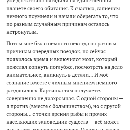
уже достаточно нагадили на единственной
планете своего обитания. К счастью, сапиенсы
немного поумнели и начали оберегать то, что
по разным случайным причинам осталось
нетронутым.
Потом мне было немного некогда по разным
причинам очередных поездок, но сейчас
появилось время и включился мозг, который
пожелал копнуть поглубже, посмотреть на дело
внимательнее, вникнуть в детали… И моё
сознание вместе с личным мнением немного
раздвоилось. Картинка там получается
совершенно не диахромная. С одной стороны —
я против (вместе с большинством), но с другой
стороны… с точки зрения рыбы и прочих
населяющих заповедник существ — всё может
выглядеть совершенно иначе. О чём я и задаю