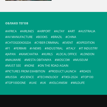
ОБЛАКО ТЕГОВ
AFRICA
AIRLINES
AIRPORT
ALTAY
ART
AUSTRALIA
AV MANUFACTURE
BOOKS
BRAZIL
CHINA
CHTOGDEKOGDA
CYBER CRIMINAL
EVENT
EXPEDITION
F1
FERRARI
I-NEWS
INDUSTRIAL
ITALY
IT INDUSTRY
JAPAN
KAMCHATKA
KURILS
LOCAL OFFICE
LONDON
MALWARE
MESTA OBITANIYA
MOSCOW
MUSEUM
MUST SEE
NONE
ON THE ROAD AGAIN
PICTURES FROM EXHIBITION
PRODUCT LAUNCH
ROADS
RUSSIA
SCIENCE
TECHNOLOGY
TIKSI-2024
TOP100
TOP100DONE
UAE
UK
VOLCANISM
WILDLIFE