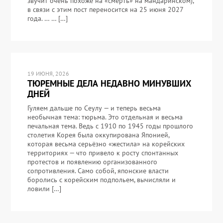
звучит очень похоже на «смерть» на мандаринском),
в связи с этим пост переносится на 25 июня 2027
года. … … […]
19 ИЮНЯ, 2026
ТЮРЕМНЫЕ ДЕЛА НЕДАВНО МИНУВШИХ
ДНЕЙ
Гуляем дальше по Сеулу — и теперь весьма
необычная тема: тюрьма. Это отдельная и весьма
печальная тема. Ведь с 1910 по 1945 годы прошлого
столетия Корея была оккупирована Японией,
которая весьма серьёзно «жестила» на корейских
территориях — что привело к росту спонтанных
протестов и появлению организованного
сопротивления. Само собой, японские власти
боролись с корейским подпольем, вычисляли и
ловили […]