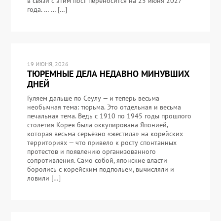
в связи с этим пост переносится на 25 июня 2027
года. … … […]
19 ИЮНЯ, 2026
ТЮРЕМНЫЕ ДЕЛА НЕДАВНО МИНУВШИХ
ДНЕЙ
Гуляем дальше по Сеулу — и теперь весьма
необычная тема: тюрьма. Это отдельная и весьма
печальная тема. Ведь с 1910 по 1945 годы прошлого
столетия Корея была оккупирована Японией,
которая весьма серьёзно «жестила» на корейских
территориях — что привело к росту спонтанных
протестов и появлению организованного
сопротивления. Само собой, японские власти
боролись с корейским подпольем, вычисляли и
ловили […]