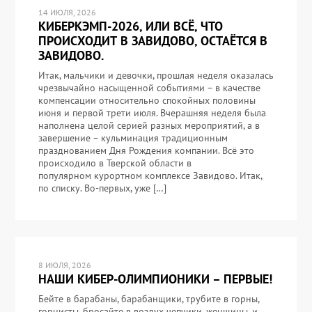
14 ИЮЛЯ, 2026
КИБЕРКЭМП-2026, ИЛИ ВСЁ, ЧТО
ПРОИСХОДИТ В ЗАВИДОВО, ОСТАЁТСЯ В
ЗАВИДОВО.
Итак, мальчики и девочки, прошлая неделя оказалась
чрезвычайно насыщенной событиями – в качестве
компенсации относительно спокойных половины
июня и первой трети июля. Вчерашняя неделя была
наполнена целой серией разных мероприятий, а в
завершение – кульминация традиционным
празднованием Дня Рождения компании. Всё это
происходило в Тверской области в
популярном курортном комплексе Завидово. Итак,
по списку. Во-первых, уже […]
8 ИЮЛЯ, 2026
НАШИ КИБЕР-ОЛИМПИОНИКИ – ПЕРВЫЕ!
Бейте в барабаны, барабанщики, трубите в горны,
горнисты, бросайте в воздух чепчики, женщины, и