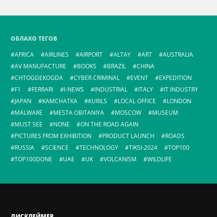
ОБЛАКО ТЕГОВ
AFRICA
AIRLINES
AIRPORT
ALTAY
ART
AUSTRALIA
AV MANUFACTURE
BOOKS
BRAZIL
CHINA
CHTOGDEKOGDA
CYBER CRIMINAL
EVENT
EXPEDITION
F1
FERRARI
I-NEWS
INDUSTRIAL
ITALY
IT INDUSTRY
JAPAN
KAMCHATKA
KURILS
LOCAL OFFICE
LONDON
MALWARE
MESTA OBITANIYA
MOSCOW
MUSEUM
MUST SEE
NONE
ON THE ROAD AGAIN
PICTURES FROM EXHIBITION
PRODUCT LAUNCH
ROADS
RUSSIA
SCIENCE
TECHNOLOGY
TIKSI-2024
TOP100
TOP100DONE
UAE
UK
VOLCANISM
WILDLIFE
ДИСКЛЕЙМЕР