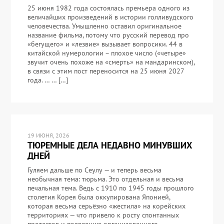
25 июня 1982 года состоялась премьера одного из
величайших произведений в истории голливудского
человечества. Умышленно оставил оригинальное
название фильма, потому что русский перевод про
«бегущего» и «лезвие» вызывает вопросики. 44 в
китайской нумерологии – плохое число («четыре»
звучит очень похоже на «смерть» на мандаринском),
в связи с этим пост переносится на 25 июня 2027
года. … … […]
19 ИЮНЯ, 2026
ТЮРЕМНЫЕ ДЕЛА НЕДАВНО МИНУВШИХ
ДНЕЙ
Гуляем дальше по Сеулу — и теперь весьма
необычная тема: тюрьма. Это отдельная и весьма
печальная тема. Ведь с 1910 по 1945 годы прошлого
столетия Корея была оккупирована Японией,
которая весьма серьёзно «жестила» на корейских
территориях — что привело к росту спонтанных
протестов и появлению организованного