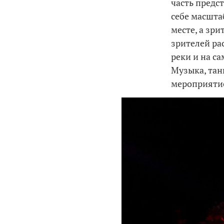
часть предст
себе масшта
месте, а зри
зрителей ра
реки и на с
Музыка, тан
мероприятие