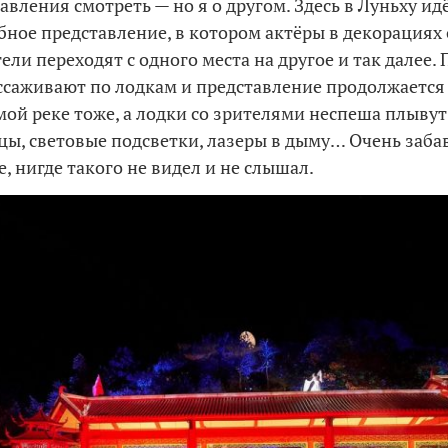
авления смотреть — но я о другом. Здесь в Луньху ид
бное представление, в котором актёры в декорациях 
тели переходят с одного места на другое и так далее.
ссаживают по лодкам и представление продолжается
амой реке тоже, а лодки со зрителями неспеша плывут
цы, световые подсветки, лазеры в дыму… Очень заба
, нигде такого не видел и не слышал.