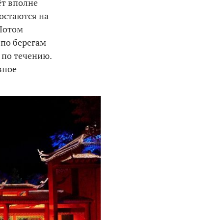
ёт вполне
остаются на
 Потом
 по берегам
 по течению.
вное