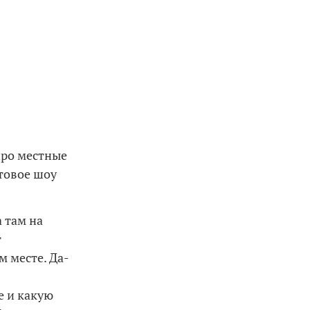
про местные
етовое шоу
 там на
т
м месте. Да-
е и какую