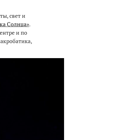
ты, свет и
ка Солнца»
.
ентре и по
 акробатика,