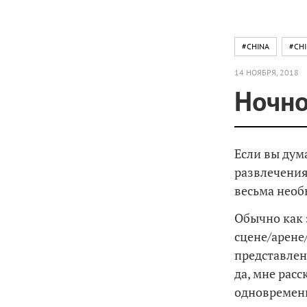
#CHINA
#CH
14 НОЯБРЯ, 2018
Ночно
Если вы дум
развлечения
весьма необ
Обычно как 
сцене/арене
представлен
да, мне рас
одновременн