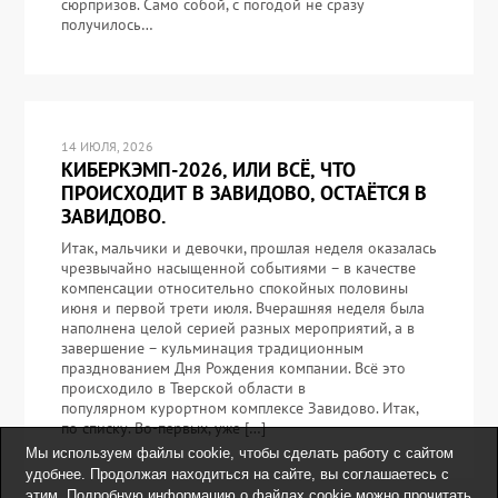
сюрпризов. Само собой, с погодой не сразу
получилось…
14 ИЮЛЯ, 2026
КИБЕРКЭМП-2026, ИЛИ ВСЁ, ЧТО
ПРОИСХОДИТ В ЗАВИДОВО, ОСТАЁТСЯ В
ЗАВИДОВО.
Итак, мальчики и девочки, прошлая неделя оказалась
чрезвычайно насыщенной событиями – в качестве
компенсации относительно спокойных половины
июня и первой трети июля. Вчерашняя неделя была
наполнена целой серией разных мероприятий, а в
завершение – кульминация традиционным
празднованием Дня Рождения компании. Всё это
происходило в Тверской области в
популярном курортном комплексе Завидово. Итак,
по списку. Во-первых, уже […]
Мы используем файлы cookie, чтобы сделать работу с сайтом
удобнее. Продолжая находиться на сайте, вы соглашаетесь с
этим. Подробную информацию о файлах cookie можно прочитать