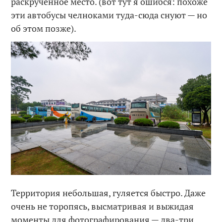
раскрученное место. (вот тут я ошибся: похоже
эти автобусы челноками туда-сюда снуют — но
об этом позже).
Территория небольшая, гуляется быстро. Даже
очень не торопясь, высматривая и выжидая
моменты для фотографирования — два-три