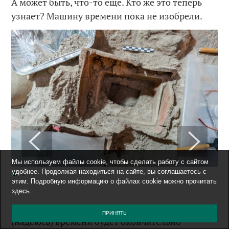
А может быть, что-то ещё. Кто же это теперь
узнает? Машину времени пока не изобрели.
Мы используем файлы cookie, чтобы сделать работу с сайтом
удобнее. Продолжая находиться на сайте, вы соглашаетесь с
этим. Подробную информацию о файлах cookie можно прочитать
здесь
.
Ну а «наша» статуэтка, наверное, в скором
ПРИНЯТЬ
(надеюсь) времени будет окончательно