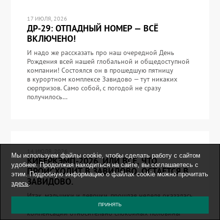
17 ИЮЛЯ, 2026
ДР-29: ОТПАДНЫЙ НОМЕР — ВСЁ
ВКЛЮЧЕНО!
И надо же рассказать про наш очередной День
Рождения всей нашей глобальной и общедоступной
компании! Состоялся он в прошедшую пятницу
в курортном комплексе Завидово — тут никаких
сюрпризов. Само собой, с погодой не сразу
получилось…
14 ИЮЛЯ, 2026
Мы используем файлы cookie, чтобы сделать работу с сайтом
КИБЕРКЭМП-2026, ИЛИ ВСЁ, ЧТО
удобнее. Продолжая находиться на сайте, вы соглашаетесь с
ПРОИСХОДИТ В ЗАВИДОВО, ОСТАЁТСЯ В
этим. Подробную информацию о файлах cookie можно прочитать
ЗАВИДОВО.
здесь
.
Итак, мальчики и девочки, прошлая неделя оказалась
чрезвычайно насыщенной событиями – в качестве
ПРИНЯТЬ
компенсации относительно спокойных половины