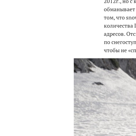
2012г., но с
обманывает 
том, что sno
количества 
адресов. От
по снегоступ
чтобы не «с