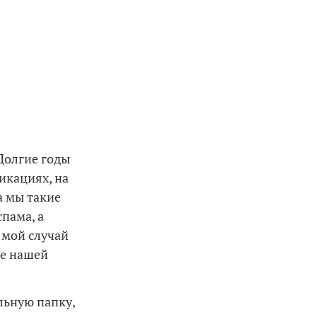
 Долгие годы
икациях, на
а мы такие
пама, а
 мой случай
ве нашей
льную папку,