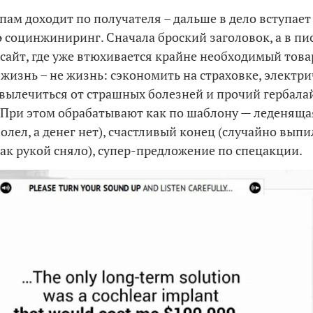
спам доходит по получателя – дальше в дело вступае
о
социнжиниринг. Сначала броский заголовок, а в пи
 сайт, где уже втюхивается крайне необходимый товар
 жизнь – не жизнь: сэкономить на страховке, электри
 вылечиться от страшных болезней и прочий гербала
 При этом обрабатывают как по шаблону — леденяща
олел, а денег нет), счастливый конец (случайно выпи
 как рукой сняло), супер-предложение по спецакции.