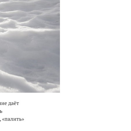
ние даёт
ь
, «палить»