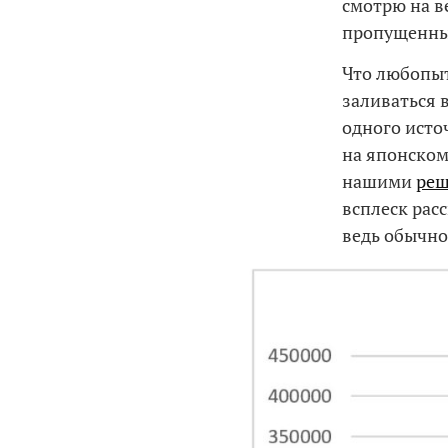
смотрю на в
пропущенны
Что любопыт
заливаться в
одного исто
на японском)
нашими
ре
всплеск рас
ведь обычно