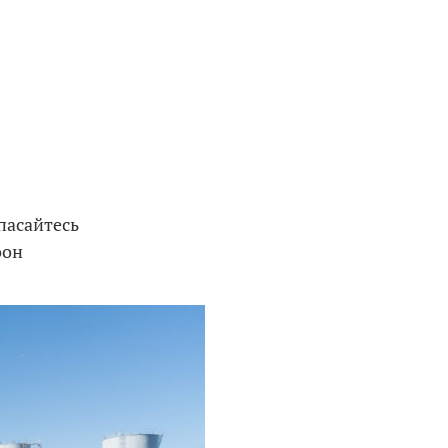
пасайтесь
оон