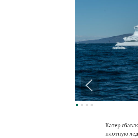
Катер сбавл
плотную ле