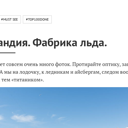
#MUST SEE
#TOP100DONE
андия. Фабрика льда.
дет совсем очень много фоток. Протирайте оптику, за
А мы на лодочку, к ледникам и айсбергам, следом во
 тем «титаником».