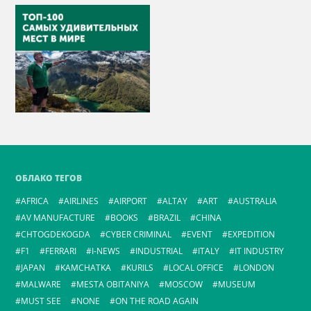
ОБЛАКО ТЕГОВ
AFRICA
AIRLINES
AIRPORT
ALTAY
ART
AUSTRALIA
AV MANUFACTURE
BOOKS
BRAZIL
CHINA
CHTOGDEKOGDA
CYBER CRIMINAL
EVENT
EXPEDITION
F1
FERRARI
I-NEWS
INDUSTRIAL
ITALY
IT INDUSTRY
JAPAN
KAMCHATKA
KURILS
LOCAL OFFICE
LONDON
MALWARE
MESTA OBITANIYA
MOSCOW
MUSEUM
MUST SEE
NONE
ON THE ROAD AGAIN