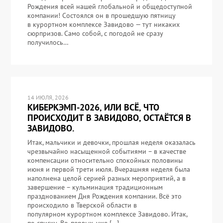
Рождения всей нашей глобальной и общедоступной
компании! Состоялся он в прошедшую пятницу
в курортном комплексе Завидово — тут никаких
сюрпризов. Само собой, с погодой не сразу
получилось…
14 ИЮЛЯ, 2026
КИБЕРКЭМП-2026, ИЛИ ВСЁ, ЧТО
ПРОИСХОДИТ В ЗАВИДОВО, ОСТАЁТСЯ В
ЗАВИДОВО.
Итак, мальчики и девочки, прошлая неделя оказалась
чрезвычайно насыщенной событиями – в качестве
компенсации относительно спокойных половины
июня и первой трети июля. Вчерашняя неделя была
наполнена целой серией разных мероприятий, а в
завершение – кульминация традиционным
празднованием Дня Рождения компании. Всё это
происходило в Тверской области в
популярном курортном комплексе Завидово. Итак,
по списку. Во-первых, уже […]