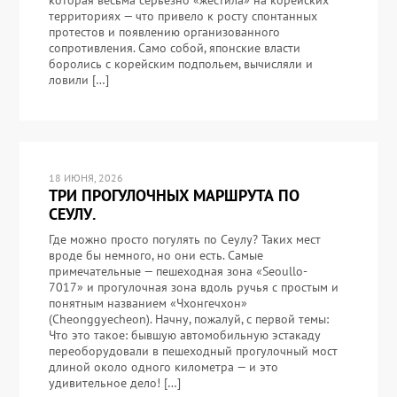
которая весьма серьёзно «жестила» на корейских
территориях — что привело к росту спонтанных
протестов и появлению организованного
сопротивления. Само собой, японские власти
боролись с корейским подпольем, вычисляли и
ловили […]
18 ИЮНЯ, 2026
ТРИ ПРОГУЛОЧНЫХ МАРШРУТА ПО
СЕУЛУ.
Где можно просто погулять по Сеулу? Таких мест
вроде бы немного, но они есть. Самые
примечательные — пешеходная зона «Seoullo-
7017» и прогулочная зона вдоль ручья с простым и
понятным названием «Чхонгечхон»
(Cheonggyecheon). Начну, пожалуй, с первой темы:
Что это такое: бывшую автомобильную эстакаду
переоборудовали в пешеходный прогулочный мост
длиной около одного километра — и это
удивительное дело! […]