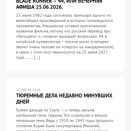
BLADE RUNNER – 44, ИЛИ ВЕЧЕРНЯЯ
АФИША 25.06.2026.
25 июня 1982 года состоялась премьера одного из
величайших произведений в истории голливудского
человечества. Умышленно оставил оригинальное
название фильма, потому что русский перевод про
«бегущего» и «лезвие» вызывает вопросики. 44 в
китайской нумерологии – плохое число («четыре»
звучит очень похоже на «смерть» на мандаринском),
в связи с этим пост переносится на 25 июня 2027
года. … … […]
19 ИЮНЯ, 2026
ТЮРЕМНЫЕ ДЕЛА НЕДАВНО МИНУВШИХ
ДНЕЙ
Гуляем дальше по Сеулу — и теперь весьма
необычная тема: тюрьма. Это отдельная и весьма
печальная тема. Ведь с 1910 по 1945 годы прошлого
столетия Корея была оккупирована Японией,