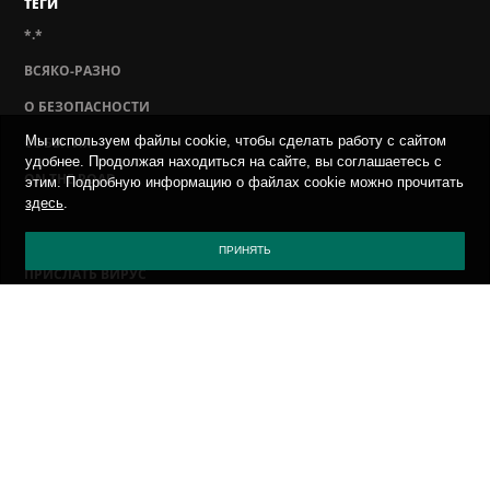
ТЕГИ
*.*
ВСЯКО-РАЗНО
О БЕЗОПАСНОСТИ
Мы используем файлы cookie, чтобы сделать работу с сайтом
СОБЫТИЯ
удобнее. Продолжая находиться на сайте, вы соглашаетесь с
ON THE ROAD
этим. Подробную информацию о файлах cookie можно прочитать
здесь
.
ПОЛИТИКА КОНФИДЕНЦИАЛЬНОСТИ
ПРИНЯТЬ
ПРИСЛАТЬ ВИРУС
САЙТ КАСПЕРСКОГО
БЛОГ КАСПЕРСКОГО
SECURELIST
СОЦИАЛЬНЫЕ СЕТИ