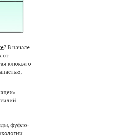
re
? В начале
 от
ая клюква о
апастью,
нацеи»
усилий.
нды, фуфло-
ихологии