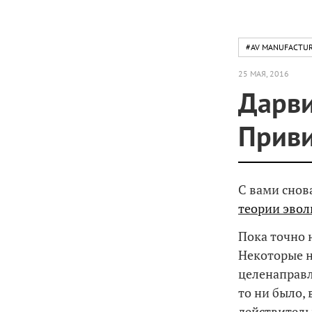
#AV MANUFACTU
25 МАЯ, 2016
Дарви
Приви
С вами снов
теории эвол
Пока точно 
Некоторые н
целенаправл
то ни было,
действитель