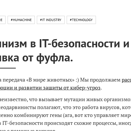
RE
#HUMACHINE
#IT INDUSTRY
#TECHNOLOGY
низм в IT-безопасности и
вка от фуфла.
а передача «В мире животных» :) Мы продолжаем
рас
юции и развитии защиты от кибер-угроз
.
неизвестно, что вызывает мутации живых организмо
еодарвинисты полагают, что это работа вирусов, ко
енно комбинируют гены (ага, вот кто управляет миро
 в IT-безопасности происходят схожие процессы, иног
но с помощью вирусов.