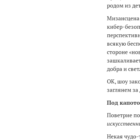
родом из дет
Мизансцена 
кибер-безо
перспективн
всякую бесп
стороне «но
зашкаливает
добра и све
ОК, шоу зак
заглянем за
Под капото
Поветрие по
искусственн
Некая чудо-т