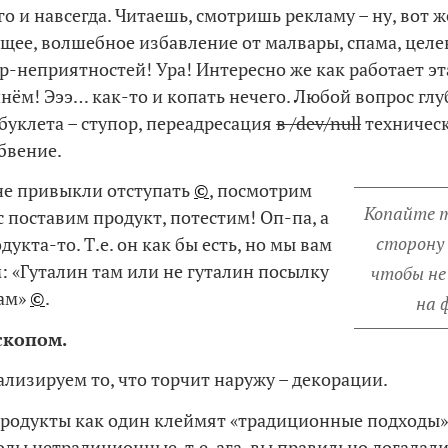
его и навсегда. Читаешь, смотришь рекламу – ну, вот ж
ущее, волшебное избавление от малвары, спама, целе
р-неприятностей! Ура! Интересно же как работает э
нём! Эээ… как-то и копать нечего. Любой вопрос гл
буклета – ступор, переадресация
в /dev/null
техническ
бвение.
не привыкли отступать
©
, посмотрим
Копайте 
с поставим продукт, потестим! Оп-па, а
сторону
одукта-то. Т.е. он как бы есть, но мы вам
м: «Гуталин там или не гуталин посылку
чтобы не
дам»
©
.
на 
скопом.
ализируем то, что торчит наружу – декорации.
родукты как один клеймят «традиционные подходы»
оды нетрадиционные, т.е. ага, вы правильно догадали