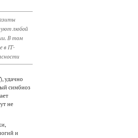
азиты
вуют любой
ии. В том
е в IT-
асности
T
), удачно
ный симбиоз
ает
ут не
ки,
логий и