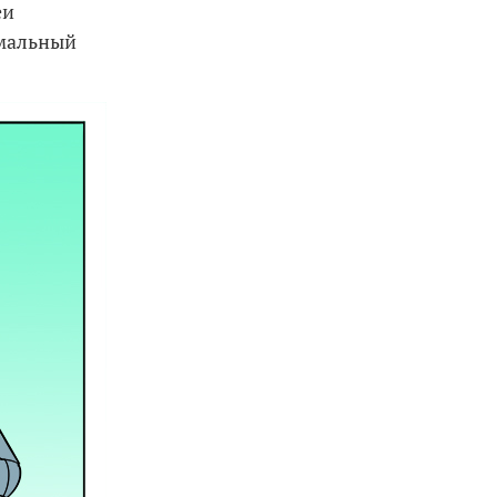
еи
рмальный