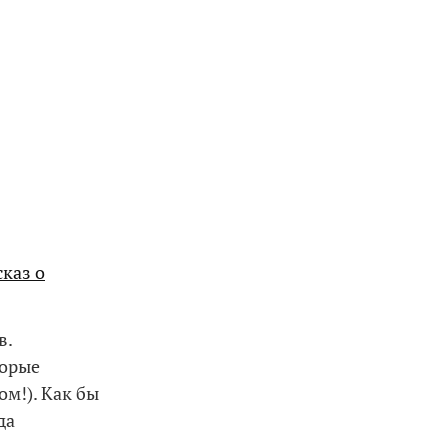
сказ о
в.
торые
м!). Как бы
да