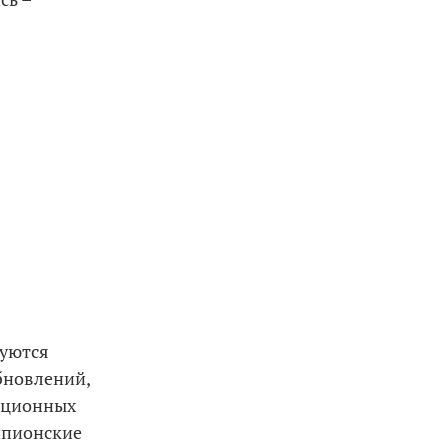
зуются
бновлений,
иционных
шпионские