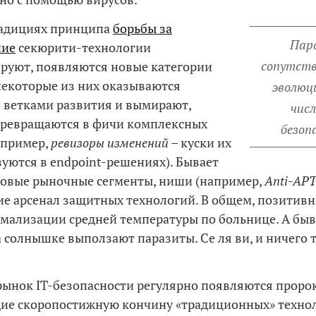
радициях принципа
борьбы за
Пар
ние
секюрити-технологии
сопутст
руют, появляются новые категории
некоторые из них оказываются
эволюц
 ветками развития и вымирают,
числ
превращаются в фичи комплексных
безоп
апример,
ревизоры изменений –
куски их
уются в endpoint-решениях). Бывает
овые рыночные сегменты, ниши (например,
Anti-
AP
 арсенал защитных технологий. В общем, позитив
рмализации средней температуры по больнице. А быв
а солнышке выползают паразиты. Се ля ви, и ничего т
 рынок IT-безопасности регулярно появляются проро
ие скоропостижную кончину «традиционных» техно