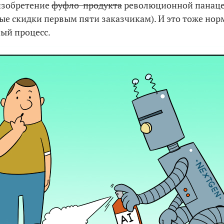
изобретение
фуфло-продукта
революционной панац
ые скидки первым пяти заказчикам). И это тоже но
ый процесс.