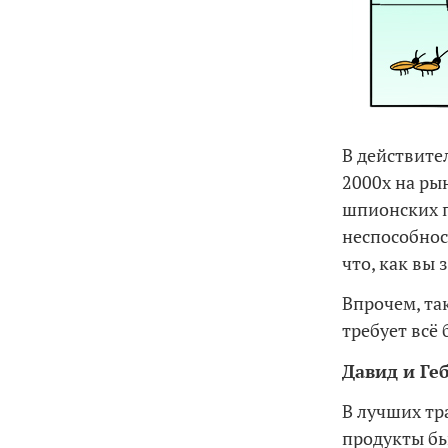
В действите
2000х на ры
шпионских п
неспособнос
что, как вы
Впрочем, та
требует всё
Давид и Ге
В лучших тр
продукты бь