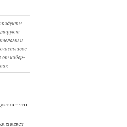
продукты
улируют
ателями и
счастливое
е от кибер-
так
уктов – это
ка спасает