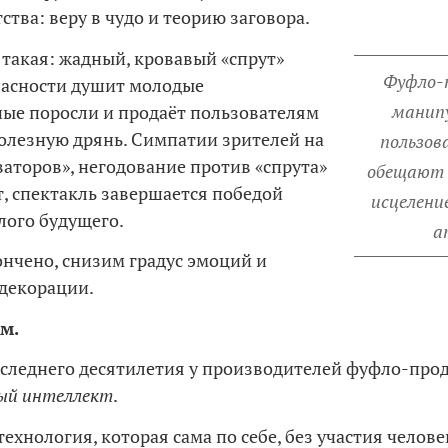
ства: веру в чудо и теорию заговора.
такая: жадный, кровавый «спрут»
Фуфло-
пасности душит молодые
манип
ые поросли и продаёт пользователям
олезную дрянь. Симпатии зрителей на
пользов
ваторов», негодование против «спрута»
обещают 
, спектакль завершается победой
исцелени
тлого будущего.
а
ончено, снизим градус эмоций и
 декорации.
м.
следнего десятилетия у производителей фуфло-прод
ый интеллект
.
ехнология, которая сама по себе, без участия челове