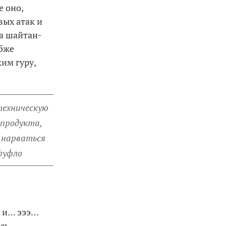
е оно,
вых атак и
та шайтан-
убже
им гуру,
техническую
 продукта,
 нарваться
фуфло
 и… эээ…
сь –