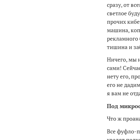
сразу, от вс
светлое буд
прочих кибе
машина, коп
рекламного 
тишина и за
Ничего, мы 
сами! Сейча
нету его, пр
его не дади
я вам не от
Под микро
Что ж проан
Все фуфло-п
хвалят подх