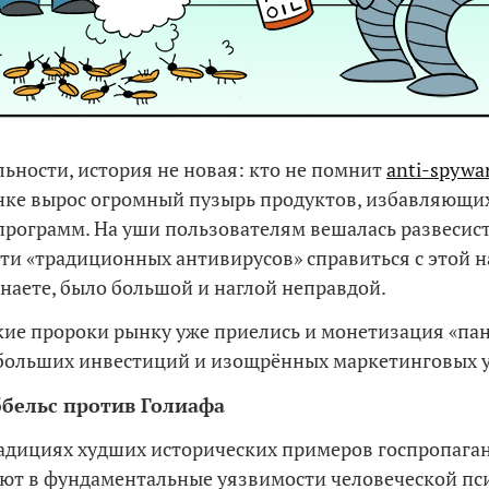
льности, история не новая: кто не помнит
anti-spywa
нке вырос огромный пузырь продуктов, избавляющих
рограмм. На уши пользователям вешалась развесист
ти «традиционных антивирусов» справиться с этой н
 знаете, было большой и наглой неправдой.
кие пророки рынку уже приелись и монетизация «па
 больших инвестиций и изощрённых маркетинговых 
ббельс против Голиафа
адициях худших исторических примеров госпропага
ют в фундаментальные уязвимости человеческой пс