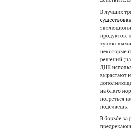
В лучших т
существова
эволюциони
продуктов, 
тупиковыми
некоторые 
решений (н
ДНК использ
вырастают н
дополняющие
на благо но
погреться н
поделаешь.
В борьбе за
предрекающ