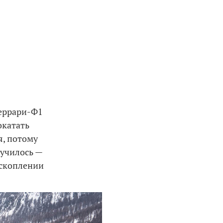
Феррари-Ф1
окатать
я, потому
лучилось —
 скоплении