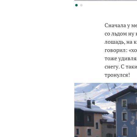
Сначала у м
со льдом ну
лошадь, на 
говорил: «хо
тоже удивлял
снегу. С та
тронулся!