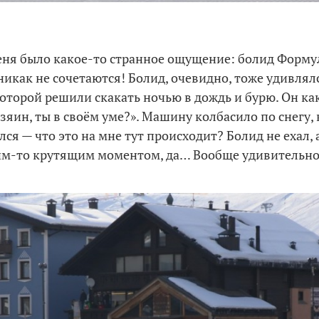
еня было какое-то странное ощущение: болид Форму
 никак не сочетаются! Болид, очевидно, тоже удивлял
которой решили скакать ночью в дождь и бурю. Он ка
зяин, ты в своём уме?». Машину колбасило по снегу,
ся — что это на мне тут происходит? Болид не ехал, а
ким-то крутящим моментом, да… Вообще удивительно