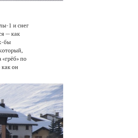
лы-1 и снег
ся — как
к-бы
 который,
 «грёб» по
 как он