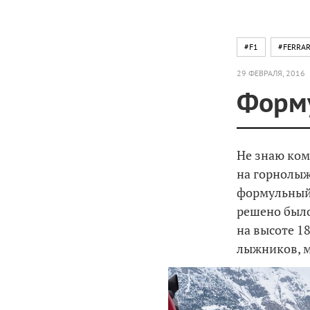
#F1
#FERRAR
29 ФЕВРАЛЯ, 2016
Форму
Не знаю ком
на горнолыж
формульный 
решено было 
на высоте 1
лыжников, м