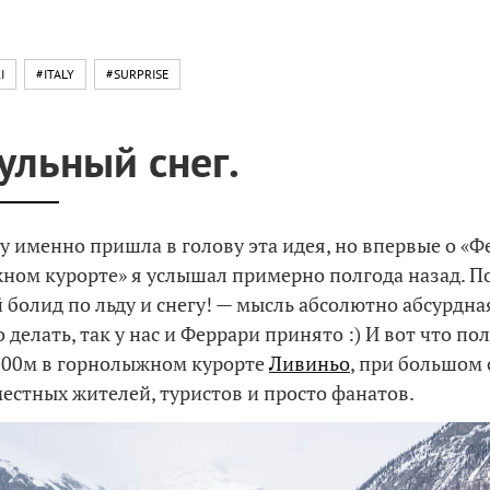
I
#ITALY
#SURPRISE
льный снег.
у именно пришла в голову эта идея, но впервые о «
ном курорте» я услышал примерно полгода назад. П
болид по льду и снегу! — мысль абсолютно абсурдна
делать, так у нас и Феррари принято :) И вот что по
800м в горнолыжном курорте
Ливиньо
, при большом
естных жителей, туристов и просто фанатов.