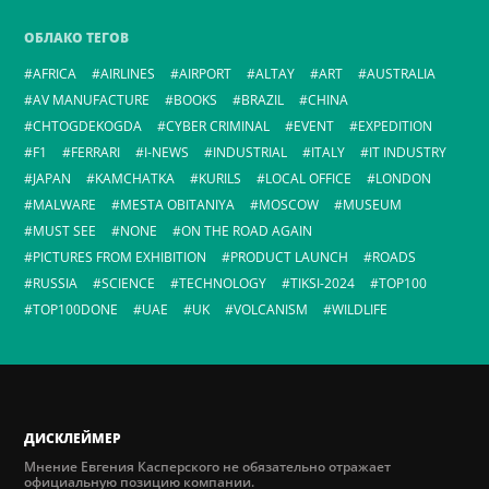
ОБЛАКО ТЕГОВ
AFRICA
AIRLINES
AIRPORT
ALTAY
ART
AUSTRALIA
AV MANUFACTURE
BOOKS
BRAZIL
CHINA
CHTOGDEKOGDA
CYBER CRIMINAL
EVENT
EXPEDITION
F1
FERRARI
I-NEWS
INDUSTRIAL
ITALY
IT INDUSTRY
JAPAN
KAMCHATKA
KURILS
LOCAL OFFICE
LONDON
MALWARE
MESTA OBITANIYA
MOSCOW
MUSEUM
MUST SEE
NONE
ON THE ROAD AGAIN
PICTURES FROM EXHIBITION
PRODUCT LAUNCH
ROADS
RUSSIA
SCIENCE
TECHNOLOGY
TIKSI-2024
TOP100
TOP100DONE
UAE
UK
VOLCANISM
WILDLIFE
ДИСКЛЕЙМЕР
Мнение Евгения Касперского не обязательно отражает
официальную позицию компании.