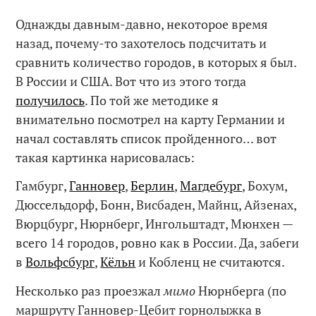
Однажды давным-давно, некоторое время
назад, почему-то захотелось подсчитать и
сравнить количество городов, в которых я был.
В России и США. Вот что из этого тогда
получилось
. По той же методике я
внимательно посмотрел на карту Германии и
начал составлять список пройденного… вот
такая картинка нарисовалась:
Гамбург,
Ганновер
,
Берлин
,
Магдебург
, Бохум,
Дюссельдорф, Бонн, Висбаден, Майнц, Айзенах,
Вюрцбург, Нюрнберг, Ингольштадт, Мюнхен —
всего 14 городов, ровно как в России. Да, забеги
в
Вольфсбург
,
Кёльн
и Кобленц не считаются.
Несколько раз проезжал
мимо
Нюрнберга (по
маршруту Ганновер-Цебит горнолыжка в