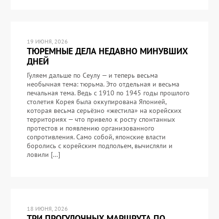
19 ИЮНЯ, 2026
ТЮРЕМНЫЕ ДЕЛА НЕДАВНО МИНУВШИХ
ДНЕЙ
Гуляем дальше по Сеулу — и теперь весьма
необычная тема: тюрьма. Это отдельная и весьма
печальная тема. Ведь с 1910 по 1945 годы прошлого
столетия Корея была оккупирована Японией,
которая весьма серьёзно «жестила» на корейских
территориях — что привело к росту спонтанных
протестов и появлению организованного
сопротивления. Само собой, японские власти
боролись с корейским подпольем, вычисляли и
ловили […]
18 ИЮНЯ, 2026
ТРИ ПРОГУЛОЧНЫХ МАРШРУТА ПО