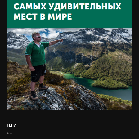
ТЕГИ
*.*