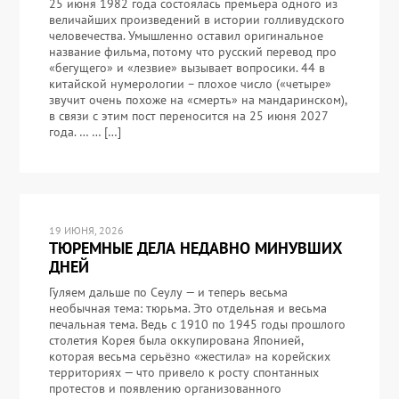
25 июня 1982 года состоялась премьера одного из
величайших произведений в истории голливудского
человечества. Умышленно оставил оригинальное
название фильма, потому что русский перевод про
«бегущего» и «лезвие» вызывает вопросики. 44 в
китайской нумерологии – плохое число («четыре»
звучит очень похоже на «смерть» на мандаринском),
в связи с этим пост переносится на 25 июня 2027
года. … … […]
19 ИЮНЯ, 2026
ТЮРЕМНЫЕ ДЕЛА НЕДАВНО МИНУВШИХ
ДНЕЙ
Гуляем дальше по Сеулу — и теперь весьма
необычная тема: тюрьма. Это отдельная и весьма
печальная тема. Ведь с 1910 по 1945 годы прошлого
столетия Корея была оккупирована Японией,
которая весьма серьёзно «жестила» на корейских
территориях — что привело к росту спонтанных
протестов и появлению организованного