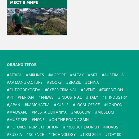
ОБЛАКО ТЕГОВ
AFRICA
AIRLINES
AIRPORT
ALTAY
ART
AUSTRALIA
AV MANUFACTURE
BOOKS
BRAZIL
CHINA
CHTOGDEKOGDA
CYBER CRIMINAL
EVENT
EXPEDITION
F1
FERRARI
I-NEWS
INDUSTRIAL
ITALY
IT INDUSTRY
JAPAN
KAMCHATKA
KURILS
LOCAL OFFICE
LONDON
MALWARE
MESTA OBITANIYA
MOSCOW
MUSEUM
MUST SEE
NONE
ON THE ROAD AGAIN
PICTURES FROM EXHIBITION
PRODUCT LAUNCH
ROADS
RUSSIA
SCIENCE
TECHNOLOGY
TIKSI-2024
TOP100