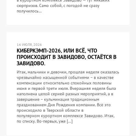
в курортном комплексе Завидово — тут никаких
сюрпризов. Само собой, с погодой не сразу
получилось…
14 ИЮЛЯ, 2026
КИБЕРКЭМП-2026, ИЛИ ВСЁ, ЧТО
ПРОИСХОДИТ В ЗАВИДОВО, ОСТАЁТСЯ В
ЗАВИДОВО.
Итак, мальчики и девочки, прошлая неделя оказалась
чрезвычайно насыщенной событиями – в качестве
компенсации относительно спокойных половины
июня и первой трети июля. Вчерашняя неделя была
наполнена целой серией разных мероприятий, а в
завершение – кульминация традиционным
празднованием Дня Рождения компании. Всё это
происходило в Тверской области в
популярном курортном комплексе Завидово. Итак,
по списку. Во-первых, уже […]