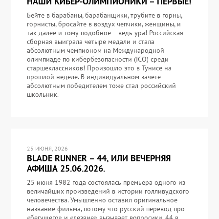
НАШИ КИБЕР-ОЛИМПИОНИКИ – ПЕРВЫЕ!
Бейте в барабаны, барабанщики, трубите в горны,
горнисты, бросайте в воздух чепчики, женщины, и
так далее и тому подобное – ведь ура! Российская
сборная выиграла четыре медали и стала
абсолютным чемпионом на Международной
олимпиаде по кибербезопасности (ICO) среди
старшеклассников! Произошло это в Тунисе на
прошлой неделе. В индивидуальном зачёте
абсолютным победителем тоже стал российский
школьник.
25 ИЮНЯ, 2026
BLADE RUNNER – 44, ИЛИ ВЕЧЕРНЯЯ
АФИША 25.06.2026.
25 июня 1982 года состоялась премьера одного из
величайших произведений в истории голливудского
человечества. Умышленно оставил оригинальное
название фильма, потому что русский перевод про
«бегущего» и «лезвие» вызывает вопросики. 44 в