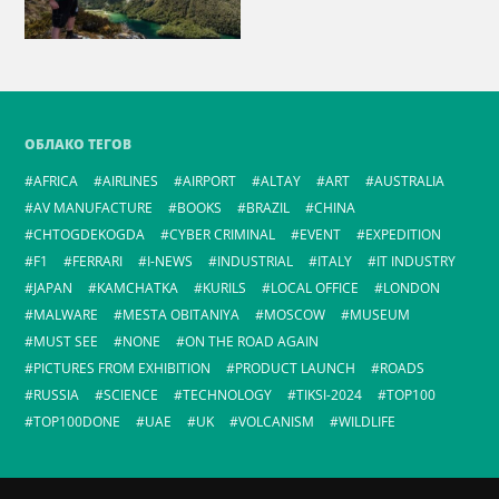
ОБЛАКО ТЕГОВ
AFRICA
AIRLINES
AIRPORT
ALTAY
ART
AUSTRALIA
AV MANUFACTURE
BOOKS
BRAZIL
CHINA
CHTOGDEKOGDA
CYBER CRIMINAL
EVENT
EXPEDITION
F1
FERRARI
I-NEWS
INDUSTRIAL
ITALY
IT INDUSTRY
JAPAN
KAMCHATKA
KURILS
LOCAL OFFICE
LONDON
MALWARE
MESTA OBITANIYA
MOSCOW
MUSEUM
MUST SEE
NONE
ON THE ROAD AGAIN
PICTURES FROM EXHIBITION
PRODUCT LAUNCH
ROADS
RUSSIA
SCIENCE
TECHNOLOGY
TIKSI-2024
TOP100
TOP100DONE
UAE
UK
VOLCANISM
WILDLIFE