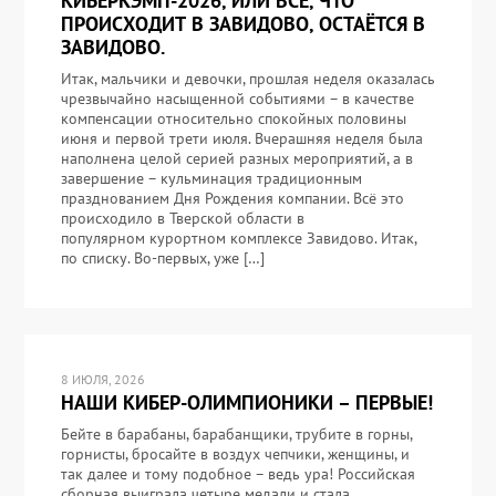
КИБЕРКЭМП-2026, ИЛИ ВСЁ, ЧТО
ПРОИСХОДИТ В ЗАВИДОВО, ОСТАЁТСЯ В
ЗАВИДОВО.
Итак, мальчики и девочки, прошлая неделя оказалась
чрезвычайно насыщенной событиями – в качестве
компенсации относительно спокойных половины
июня и первой трети июля. Вчерашняя неделя была
наполнена целой серией разных мероприятий, а в
завершение – кульминация традиционным
празднованием Дня Рождения компании. Всё это
происходило в Тверской области в
популярном курортном комплексе Завидово. Итак,
по списку. Во-первых, уже […]
8 ИЮЛЯ, 2026
НАШИ КИБЕР-ОЛИМПИОНИКИ – ПЕРВЫЕ!
Бейте в барабаны, барабанщики, трубите в горны,
горнисты, бросайте в воздух чепчики, женщины, и
так далее и тому подобное – ведь ура! Российская
сборная выиграла четыре медали и стала