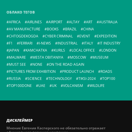
ОБЛАКО ТЕГОВ
AFRICA
AIRLINES
AIRPORT
ALTAY
ART
AUSTRALIA
AV MANUFACTURE
BOOKS
BRAZIL
CHINA
CHTOGDEKOGDA
CYBER CRIMINAL
EVENT
EXPEDITION
F1
FERRARI
I-NEWS
INDUSTRIAL
ITALY
IT INDUSTRY
JAPAN
KAMCHATKA
KURILS
LOCAL OFFICE
LONDON
MALWARE
MESTA OBITANIYA
MOSCOW
MUSEUM
MUST SEE
NONE
ON THE ROAD AGAIN
PICTURES FROM EXHIBITION
PRODUCT LAUNCH
ROADS
RUSSIA
SCIENCE
TECHNOLOGY
TIKSI-2024
TOP100
TOP100DONE
UAE
UK
VOLCANISM
WILDLIFE
ДИСКЛЕЙМЕР
Мнение Евгения Касперского не обязательно отражает