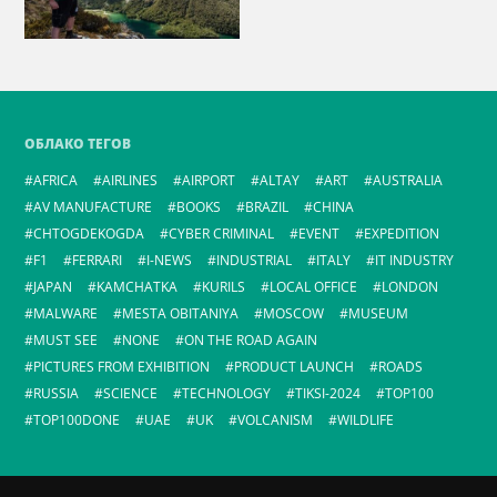
ОБЛАКО ТЕГОВ
AFRICA
AIRLINES
AIRPORT
ALTAY
ART
AUSTRALIA
AV MANUFACTURE
BOOKS
BRAZIL
CHINA
CHTOGDEKOGDA
CYBER CRIMINAL
EVENT
EXPEDITION
F1
FERRARI
I-NEWS
INDUSTRIAL
ITALY
IT INDUSTRY
JAPAN
KAMCHATKA
KURILS
LOCAL OFFICE
LONDON
MALWARE
MESTA OBITANIYA
MOSCOW
MUSEUM
MUST SEE
NONE
ON THE ROAD AGAIN
PICTURES FROM EXHIBITION
PRODUCT LAUNCH
ROADS
RUSSIA
SCIENCE
TECHNOLOGY
TIKSI-2024
TOP100
TOP100DONE
UAE
UK
VOLCANISM
WILDLIFE