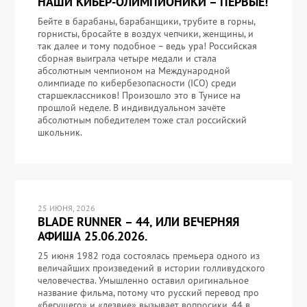
НАШИ КИБЕР-ОЛИМПИОНИКИ – ПЕРВЫЕ!
Бейте в барабаны, барабанщики, трубите в горны,
горнисты, бросайте в воздух чепчики, женщины, и
так далее и тому подобное – ведь ура! Российская
сборная выиграла четыре медали и стала
абсолютным чемпионом на Международной
олимпиаде по кибербезопасности (ICO) среди
старшеклассников! Произошло это в Тунисе на
прошлой неделе. В индивидуальном зачёте
абсолютным победителем тоже стал российский
школьник.
25 ИЮНЯ, 2026
BLADE RUNNER – 44, ИЛИ ВЕЧЕРНЯЯ
АФИША 25.06.2026.
25 июня 1982 года состоялась премьера одного из
величайших произведений в истории голливудского
человечества. Умышленно оставил оригинальное
название фильма, потому что русский перевод про
«бегущего» и «лезвие» вызывает вопросики. 44 в