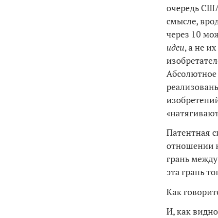
очередь США
смысле, вро
через 10 мо
идеи
, а не их
изобретател
Абсолютное 
реализованы
изобретений
«натягивают
Патентная с
отношении к
грань между
эта грань т
Как говоритс
И, как видн