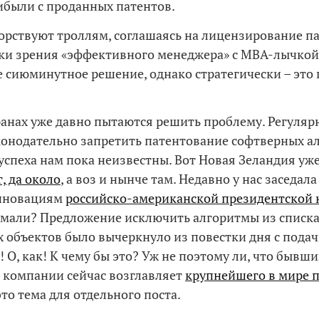
ибыли с проданных патентов.
орствуют троллям, соглашаясь на лицензирование п
чки зрения «эффективного менеджера» с MBA-лычкой
 сиюминутное решение, однако стратегически – это
ранах уже давно пытаются решить проблему. Регуляр
онодательно запретить патентование софтверных а
 успеха нам пока неизвестны. Вот Новая Зеландия уж
, да около
, а воз и нынче там. Недавно у нас заседал
инновациям
российско-американской президентской
умали? Предложение исключить алгоритмы из списк
 объектов было вычеркнуло из повестки дня с пода
 О, как! К чему бы это? Уж не поэтому ли, что бывш
 компании сейчас возглавляет
крупнейшего в мире 
это тема для отдельного поста.