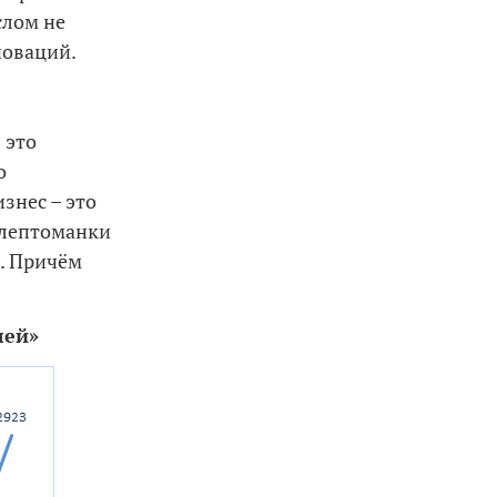
слом не
новаций.
 это
о
знес – это
клептоманки
т. Причём
лей»