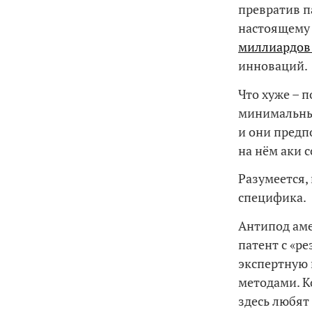
превратив п
настоящему
миллиардов
инноваций.
Что хуже – 
минимальны,
и они предп
на нём аки с
Разумеется,
специфика.
Антипод аме
патент с «р
экспертную 
методами. К
здесь любят 