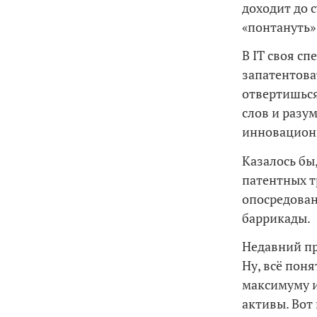
доходит до с
«понтануть»
В IT своя с
запатентова
отвертишься
слов и разу
инновационн
Казалось бы
патентных т
опосредован
баррикады.
Недавний пр
Ну, всё пон
максимуму и
активы. Вот 