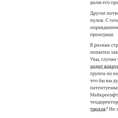
долю его пр
Другие потв
пулов. С то
оправданное
проигрыш.
В разных ст
попытки зак
Увы, случаи
ходит вокруг
группа по 
что бы вы д
патентуемых
Майкрософт!
техдиректор
тролля
? Но 