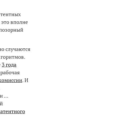
атентных
 это вполне
 позорный
но случаются
лгоритмов.
е
3 года
а рабочая
 комиссии
. И
а
чи …
ий
патентного