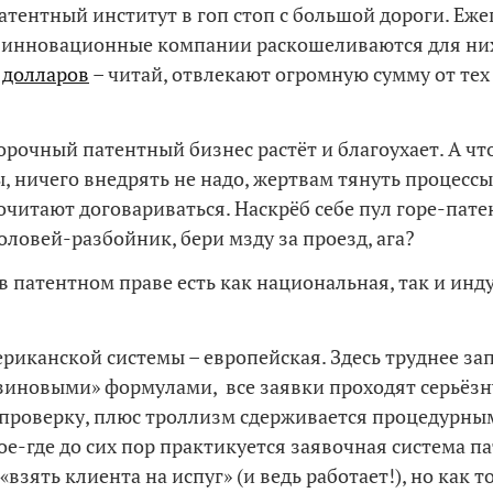
атентный институт в гоп стоп с большой дороги. Еже
 инновационные компании раскошеливаются для ни
 долларов
– читай, отвлекают огромную сумму от тех
порочный патентный бизнес растёт и благоухает. А чт
 ничего внедрять не надо, жертвам тянуть процессы 
очитают договариваться. Наскрёб себе пул горе-пате
оловей-разбойник, бери мзду за проезд, ага?
 в патентном праве есть как национальная, так и инд
риканской системы – европейская. Здесь труднее за
езиновыми» формулами, все заявки проходят серьёз
проверку, плюс троллизм сдерживается процедурны
ое-где до сих пор практикуется заявочная система п
«взять клиента на испуг» (и ведь работает!), но как т