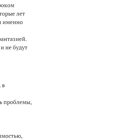
роком
торые лет
ся именно
фантазией.
и не будут
 в
ь проблемы,
имостью,