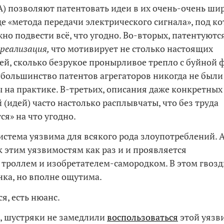
) позволяют патентовать идеи в их очень-очень ши
де «метода передачи электрического сигнала», под ко
жно подвести всё, что угодно. Во-вторых, патентуют
реализация,
что мотивирует не столько настоящих
ей, сколько безрукое пронырливое трепло с буйной 
большинство патентов агрегаторов никогда не были 
 на практике. В-третьих, описания даже конкретных
 (идей) часто настолько расплывчаты, что без труда
ся» на что угодно.
истема уязвима для всякого рода злоупотреблений. А
 этим уязвимостям как раз и и проявляется
 троллем и изобретателем-самородком. В этом гвозд
онка, но вполне ощутима.
я, есть нюанс.
о, шустряки не замедлили
воспользоваться
этой уязв