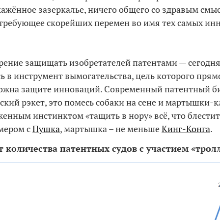
кажённое зазеркалье, ничего общего со здравым смы
требующее скорейших перемен во имя тех самых ин
рение защищать изобретателей патентами — сегодня
ь в инструмент вымогательства, цель которого прям
жна защите инноваций. Современный патентный би
ский рэкет, это помесь собаки на сене и мартышки-
женным инстинктом «тащить в нору» всё, что блести
змером с
Пушка
, мартышка – не меньше
Кинг-Конга
.
т количества патентных судов с участием «трол