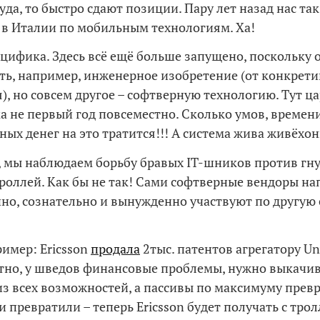
уда, то быстро сдают позиции. Пару лет назад нас та
 в Италии по мобильным технологиям. Ха!
пецифика. Здесь всё ещё больше запущено, поскольку 
ть, например, инженерное изобретение (от конкрети
), но совсем другое – софтверную технологию. Тут ца
ма не первый год повсеместно. Сколько умов, времени
ых денег на это тратится!!! А система жива живёхон
, мы наблюдаем борьбу бравых IT-шников против гн
роллей. Как бы не так! Сами софтверные вендоры н
но, сознательно и вынужденно участвуют по другую
имер: Ericsson
продала
2тыс. патентов агрегатору Unw
ятно, у шведов финансовые проблемы, нужно выкачив
з всех возможностей, а пассивы по максимуму прев
и превратили – теперь Ericsson будет получать с тро