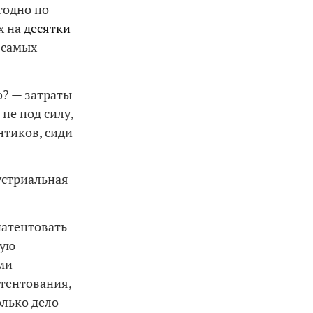
годно по-
х на
десятки
 самых
о? — затраты
не под силу,
нтиков, сиди
устриальная
патентовать
ную
ми
атентования,
олько дело