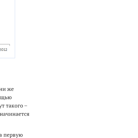
ни же
мощью
т такого –
 начинается
(в первую