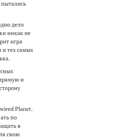
к пытались
одно дело
ки никак не
рит игра
 и тех самых
ька.
усных
апрямую и
 сторону
ired Planet.
ать по
ращать в
лля свою