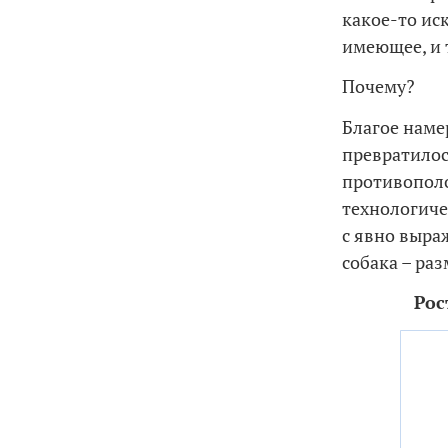
какое-то ис
имеющее, и 
Почему?
Благое наме
превратилос
противополо
технологиче
с явно выра
собака – ра
Рос