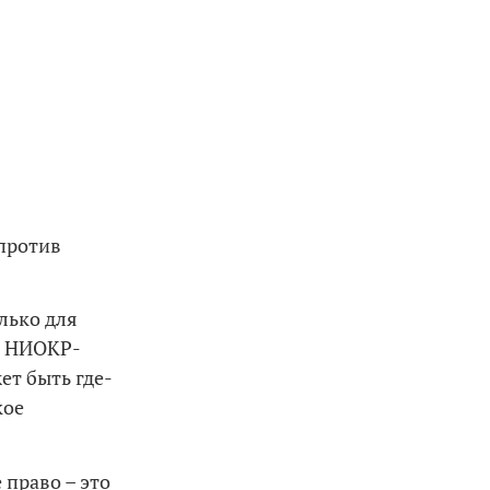
 против
лько для
ат НИОКР-
ет быть где-
кое
право – это