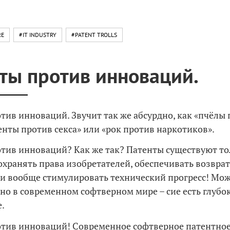
RE
#IT INDUSTRY
#PATENT TROLLS
ты против инноваций.
тив инноваций. Звучит так же абсурдно, как «пчёлы
денты против секса» или «рок против наркотиков».
тив инноваций? Как же так? Патенты существуют то
 охранять права изобретателей, обеспечивать возвр
и вообще стимулировать технический прогресс! Мож
, но в современном софтверном мире – сие есть глубо
.
тив инноваций! Современное софтверное патентное 