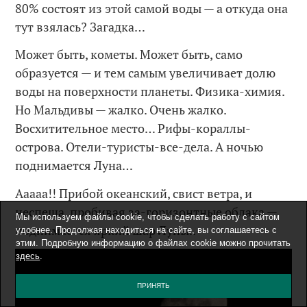
80% состоят из этой самой воды — а откуда она
тут взялась? Загадка…
Может быть, кометы. Может быть, само
образуется — и тем самым увеличивает долю
воды на поверхности планеты. Физика-химия.
Но Мальдивы — жалко. Очень жалко.
Восхитительное место… Рифы-кораллы-
острова. Отели-туристы-все-дела. А ночью
поднимается Луна…
Ааааа!! Прибой океанский, свист ветра, и
неспеша, пробивая за-горизонтные облака —
Мы используем файлы cookie, чтобы сделать работу с сайтом
поднимается яркий шар Луны..
удобнее. Продолжая находиться на сайте, вы соглашаетесь с
этим. Подробную информацию о файлах cookie можно прочитать
здесь
.
ПРИНЯТЬ