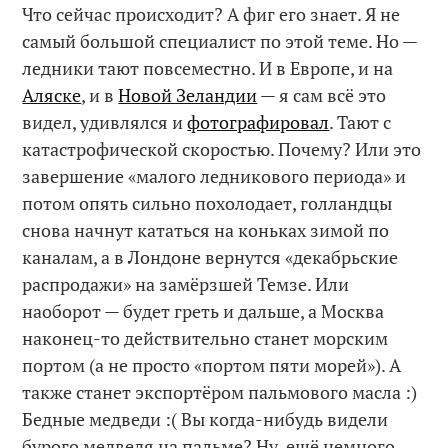
Что сейчас происходит? А фиг его знает. Я не
самый большой специалист по этой теме. Но —
ледники тают повсеместно. И в Европе, и на
Аляске
, и в
Новой Зеландии
— я сам всё это
видел, удивлялся и
фотографировал
. Тают с
катастрофической скоростью. Почему? Или это
завершение «малого ледникового периода» и
потом опять сильно похолодает, голландцы
снова начнут кататься на коньках зимой по
каналам, а в Лондоне вернутся «декабрьские
распродажи» на замёрзшей Темзе. Или
наоборот — будет греть и дальше, а Москва
наконец-то действительно станет морским
портом (а не просто «портом пяти морей»). А
также станет экспортёром пальмового масла :)
Бедные медведи :( Вы когда-нибудь видели
бурого медведя на пальме? Ну, ещё немного,