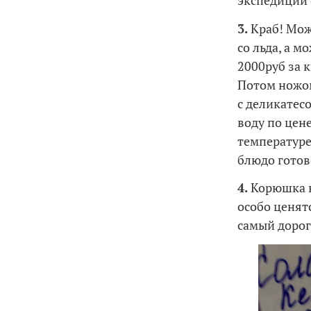
экспедиции 
3.
Краб! Мож
со льда, а 
2000руб за 
Потом ножом
с деликатес
воду по цен
температуре
блюдо готов
4.
Корюшка в
особо ценят
самый дорог