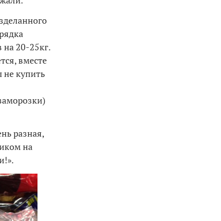
жжали.
азделанного
орядка
 на 20-25кг.
тся, вместе
ы не купить
 заморозки)
нь разная,
ником на
и!».