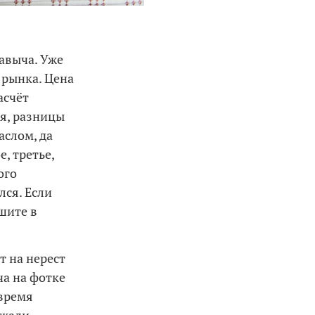
чавыча. Уже
 рынка. Цена
асчёт
ря, разницы
аслом, да
, третье,
ого
лся. Если
шите в
т на нерест
ча на фотке
 время