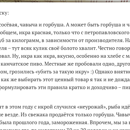
ску:
сосёвая, чавыча и горбуша. А может быть горбуша и 
 общем, икра красная, только что с петропавловского
уб за килограмм, в зависимости от производителя. Н
ля – тут всяк кулик своё болото хвалит. Честно гово
вал. Ну, икра как икра, вкусно, особенно на хлебе с м
 камчатское пиво. Местные же пробовали одно, другое
ом, грозились «убить за такую икру» :) Однако внятн
 как же выбирать этот ценный товар я так и не дожда
формулировать эти правила кратко и доходчиво – пи
т в этом году с икрой случился «неурожай», рыба идё
не везде. Из свежака продаётся только горбуша. Чавы
была прошлого года, замороженная. Впрочем, мы за