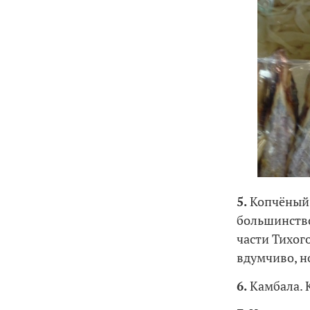
5.
Копчёный 
большинство
части Тихог
вдумчиво, н
6.
Камбала. К