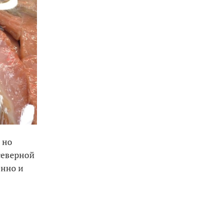
 но
северной
енно и