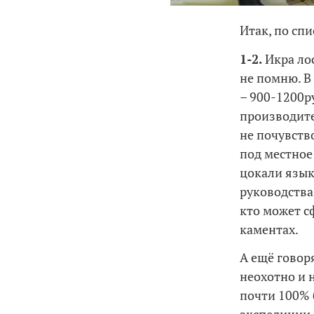
Итак, по спи
1-2.
Икра ло
не помню. В
– 900-1200р
производите
не почувство
под местное
цокали язык
руководства
кто может с
каментах.
А ещё говоря
неохотно и 
почти 100% 