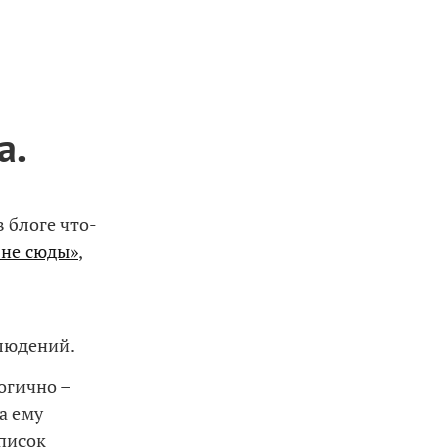
а.
 блоге что-
 не сюды»
,
людений.
огично –
а ему
список