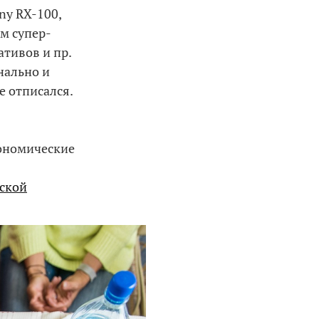
ny RX-100,
м супер-
ативов и пр.
нально и
е отписался.
рономические
ской