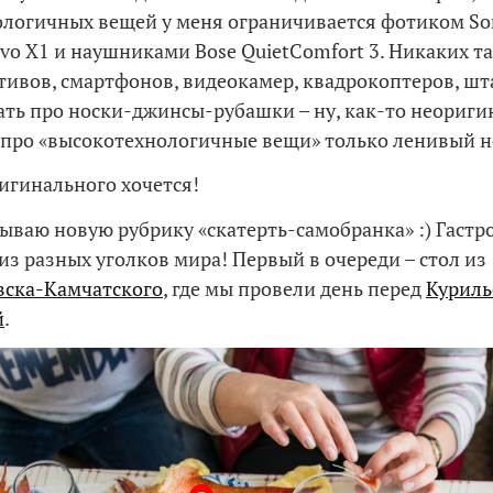
логичных вещей у меня ограничивается фотиком So
vo X1 и наушниками Bose QuietComfort 3. Никаких та
тивов, смартфонов, видеокамер, квадрокоптеров, шт
ать про носки-джинсы-рубашки – ну, как-то неориги
и про «высокотехнологичные вещи» только ленивый н
ригинального хочется!
ываю новую рубрику «скатерть-самобранка» :) Гаст
из разных уголков мира! Первый в очереди – стол из
вска-Камчатского
, где мы провели день перед
Куриль
й
.