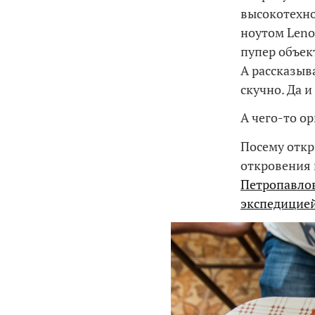
высокотехно
ноутом Leno
пупер объек
А рассказыв
скучно. Да 
А чего-то о
Посему откр
откровения 
Петропавло
экспедицие