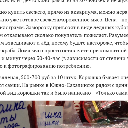
осилили где-то килограмм 30 на 20 человек и не жу
но купить свежего, прямо из аквариума, можно нер
можно уже готовое свежезамороженное мясо. Цена – п
килограмм. Заморозку привозят в виде ледяных кубов
 откалывают сколько покупатель пожелает. Разумее
ом взвешивают и лёд, посему будьте настороже, чтоб
е краба. Дома мясо просто оставляете при комнатной
 и минут через 30-40-час (в зависимости от степени
о к
фотографированию
потреблению.
яленая, 500-700 руб за 10 штук. Корюшка бывает оче
ся самки. На рынке в Южно-Сахалинске рядом с цен
ой вид корюшки так и было написано – «Только самк