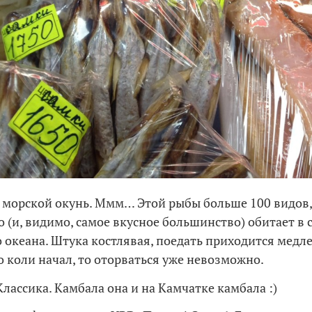
морской окунь. Ммм… Этой рыбы больше 100 видов,
 (и, видимо, самое вкусное большинство) обитает в 
о океана. Штука костлявая, поедать приходится медл
о коли начал, то оторваться уже невозможно.
лассика. Камбала она и на Камчатке камбала :)