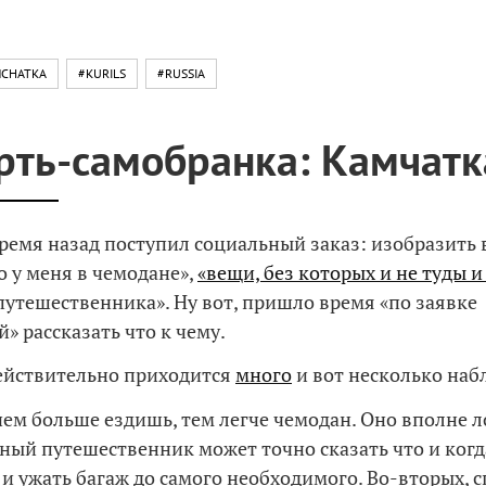
CHATKA
#KURILS
#RUSSIA
рть-самобранка: Камчатк
ремя назад поступил социальный заказ: изобразить в
о у меня в чемодане»,
«вещи, без которых и не туды и
путешественника». Ну вот, пришло время «по заявке
» рассказать что к чему.
действительно приходится
много
и вот несколько наб
чем больше ездишь, тем легче чемодан. Оно вполне л
ный путешественник может точно сказать что и когд
 и ужать багаж до самого необходимого. Во-вторых, 