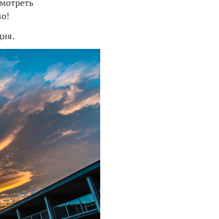
смотреть
во!
дия.