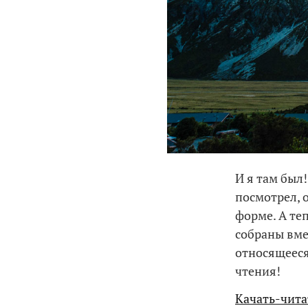
И я там был
посмотрел, 
форме. А те
собраны вмес
относящееся
чтения!
Качать-чита