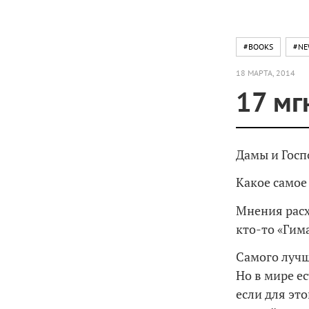
#BOOKS
#NE
18 МАРТА, 2014
17 мг
Дамы и Госп
Какое самое
Мнения расх
кто-то «Гим
Самого лучш
Но в мире е
если для эт