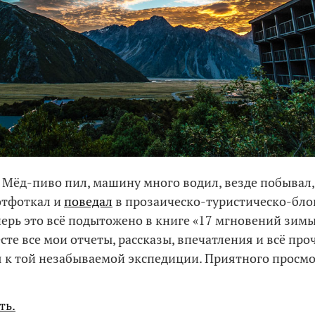
! Мёд-пиво пил, машину много водил, везде побывал,
отфоткал и
поведал
в прозаическо-туристическо-бл
перь это всё подытожено в книге «17 мгновений зимы
те все мои отчеты, рассказы, впечатления и всё проч
 к той незабываемой экспедиции. Приятного просмо
ть.