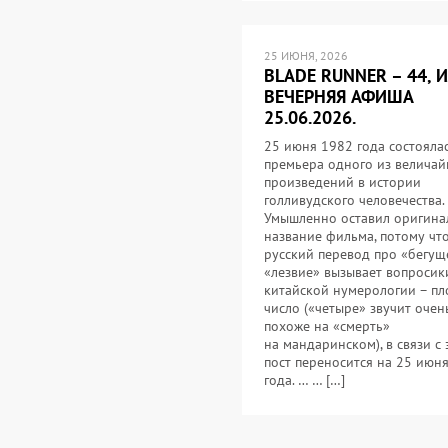
25 ИЮНЯ, 2026
BLADE RUNNER – 44, 
ВЕЧЕРНЯЯ АФИША
25.06.2026.
25 июня 1982 года состояла
премьера одного из велича
произведений в истории
голливудского человечества.
Умышленно оставил оригина
название фильма, потому чт
русский перевод про «бегущ
«лезвие» вызывает вопросики
китайской нумерологии – пл
число («четыре» звучит очен
похоже на «смерть»
на мандаринском), в связи с
пост переносится на 25 июн
года. … … […]