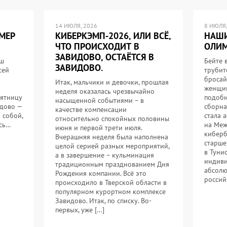
14 ИЮЛЯ, 2026
8 ИЮЛЯ,
МЕР
КИБЕРКЭМП-2026, ИЛИ ВСЁ,
НАШИ
ЧТО ПРОИСХОДИТ В
ОЛИМ
ЗАВИДОВО, ОСТАЁТСЯ В
аш
Бейте 
ЗАВИДОВО.
сей
трубит
бросай
Итак, мальчики и девочки, прошлая
женщин
неделя оказалась чрезвычайно
пятницу
подобн
насыщенной событиями – в
идово —
сборна
качестве компенсации
 собой,
стала 
относительно спокойных половины
ось…
на Меж
июня и первой трети июля.
киберб
Вчерашняя неделя была наполнена
старше
целой серией разных мероприятий,
в Туни
а в завершение – кульминация
индиви
традиционным празднованием Дня
абсолю
Рождения компании. Всё это
россий
происходило в Тверской области в
популярном курортном комплексе
Завидово. Итак, по списку. Во-
первых, уже […]