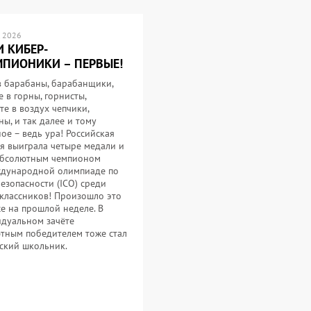
 2026
 КИБЕР-
ПИОНИКИ – ПЕРВЫЕ!
в барабаны, барабанщики,
е в горны, горнисты,
те в воздух чепчики,
ы, и так далее и тому
ое – ведь ура! Российская
я выиграла четыре медали и
абсолютным чемпионом
дународной олимпиаде по
езопасности (ICO) среди
классников! Произошло это
се на прошлой неделе. В
дуальном зачёте
тным победителем тоже стал
ский школьник.