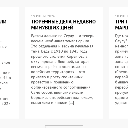
19 ИЮНЯ, 2026
18 ИЮНЯ
ИЛИ
ТЮРЕМНЫЕ ДЕЛА НЕДАВНО
ТРИ 
МИНУВШИХ ДНЕЙ
МАРШ
Гуляем дальше по Сеулу — и теперь
Где мо
весьма необычная тема: тюрьма.
Сеулу?
сь
Это отдельная и весьма печальная
немног
йших
тема. Ведь с 1910 по 1945 годы
примеч
прошлого столетия Корея была
зона «
оккупирована Японией, которая
зона в
льное
весьма серьёзно «жестила» на
понятн
о
корейских территориях — что
(Cheon
его» и
привело к росту спонтанных
первой
. 44 в
протестов и появлению
бывшую
охое
организованного сопротивления.
переоб
ь
Само собой, японские власти
прогул
боролись с корейским подпольем,
одного
 этим
вычисляли и ловили […]
удивит
я 2027