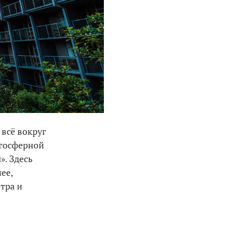
 всё вокруг
огосферной
». Здесь
ее,
тра и