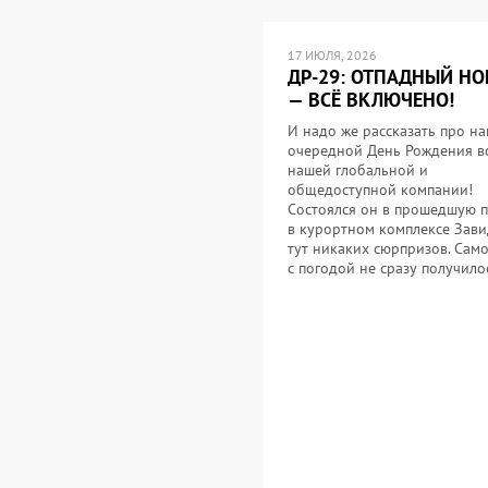
17 ИЮЛЯ, 2026
ДР-29: ОТПАДНЫЙ НО
— ВСЁ ВКЛЮЧЕНО!
И надо же рассказать про н
очередной День Рождения в
нашей глобальной и
общедоступной компании!
Состоялся он в прошедшую 
в курортном комплексе Зав
тут никаких сюрпризов. Само
с погодой не сразу получил