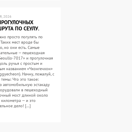
, 2026
ПРОГУЛОЧНЫХ
РУТА ПО СЕУЛУ.
жно просто погулять по
 Таких мест вроде бы
о, но они есть. Самые
ательные — пешеходная
Seoullo-7017» и прогулочная
доль ручья с простым и
ым названием «Чхонгечхон»
ggyecheon). Начну, пожалуй, с
 темы: Что это такое:
 автомобильную эстакаду
орудовали в пешеходный
очный мост длиной около
 километра — и это
ельное дело! […]