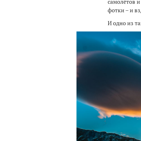
самолётов и
фотки – и в
И одно из т