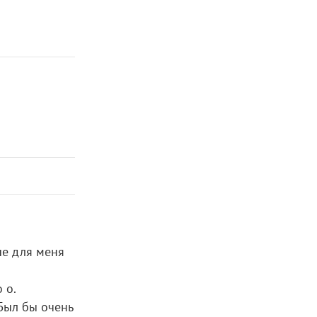
ые для меня
 о.
Был бы очень