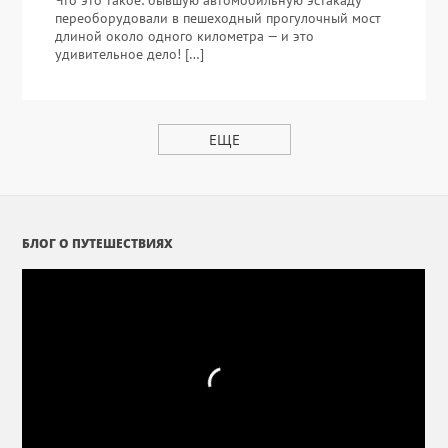
Что это такое: бывшую автомобильную эстакаду
переоборудовали в пешеходный прогулочный мост
длиной около одного километра — и это
удивительное дело! […]
ЕЩЕ
БЛОГ О ПУТЕШЕСТВИЯХ